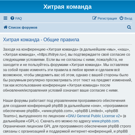
Хитрая команда
FAQ
Регистрация
Вход
П
Список форумов
о
Хитрая команда - Общие правила
и
с
Заходя на конференцию «Хитрая команда» (в дальнейшем «мы», «наш»,
«Хитрая команда», «https://hitrye.ru»), вы подтверждаете своё согласие со
к
следующими условиями. Если вы не согласны с ними, пожалуйста, не
заходите и не пользуйтесь форумами «Хитрая команда». Мы оставляем
за собой право изменять эти правила в любое время и сделаем всё
возможное, чтобы уведомить вас об этом, однако с вашей стороны было
бы разумным регулярно просматривать этот текст на предмет изменений,
так как использование конференции «Хитрая команда» после
обновления/исправления условий означает ваше согласие с ними.
Наши форумы работают под управлением программного обеспечения
для создания конференций phpBB (в дальнейшем «они», «программное
обеспечение phpBB», «www.phpbb.com», «phpBB Limited», «phpBB
Teams»), выпущенного по лицензии «
GNU General Public License v2
» (в
дальнейшем «GPL»). Скачать его можно по адресу
www.phpbb.com
.
Ограничения лицензии GPL для программного обеспечения phpBB строго
связаны с организацией и поддержкой интернет-конференций, и phpBB