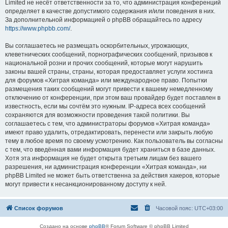
Limited не несёт ответственности за то, что администрация конференций
определяет в качестве допустимого содержания и/или поведения в них.
За дополнительной информацией о phpBB обращайтесь по адресу
https://www.phpbb.com/
.
Вы соглашаетесь не размещать оскорбительных, угрожающих,
клеветнических сообщений, порнографических сообщений, призывов к
национальной розни и прочих сообщений, которые могут нарушить
законы вашей страны, страны, которая предоставляет услуги хостинга
для форумов «Хитрая команда» или международное право. Попытки
размещения таких сообщений могут привести к вашему немедленному
отключению от конференции, при этом ваш провайдер будет поставлен в
известность, если мы сочтём это нужным. IP-адреса всех сообщений
сохраняются для возможности проведения такой политики. Вы
соглашаетесь с тем, что администраторы форумов «Хитрая команда»
имеют право удалить, отредактировать, перенести или закрыть любую
тему в любое время по своему усмотрению. Как пользователь вы согласны
с тем, что введённая вами информация будет храниться в базе данных.
Хотя эта информация не будет открыта третьим лицам без вашего
разрешения, ни администрация конференции «Хитрая команда», ни
phpBB Limited не может быть ответственна за действия хакеров, которые
могут привести к несанкционированному доступу к ней.
Список форумов
Часовой пояс:
UTC+03:00
Создано на основе
phpBB
® Forum Software © phpBB Limited