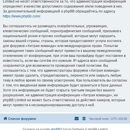
Limited не несёт ответственности за то, что администрация конференций
определяет в качестве допустимого содержания и/или поведения в них.
За дополнительной информацией о phpBB обращайтесь по адресу
https://www.phpbb.com/
.
Вы соглашаетесь не размещать оскорбительных, угрожающих,
клеветнических сообщений, порнографических сообщений, призывов к
национальной розни и прочих сообщений, которые могут нарушить
законы вашей страны, страны, которая предоставляет услуги хостинга
для форумов «Хитрая команда» или международное право. Попытки
размещения таких сообщений могут привести к вашему немедленному
отключению от конференции, при этом ваш провайдер будет поставлен в
известность, если мы сочтём это нужным. IP-адреса всех сообщений
сохраняются для возможности проведения такой политики. Вы
соглашаетесь с тем, что администраторы форумов «Хитрая команда»
имеют право удалить, отредактировать, перенести или закрыть любую
тему в любое время по своему усмотрению. Как пользователь вы согласны
с тем, что введённая вами информация будет храниться в базе данных.
Хотя эта информация не будет открыта третьим лицам без вашего
разрешения, ни администрация конференции «Хитрая команда», ни
phpBB Limited не может быть ответственна за действия хакеров, которые
могут привести к несанкционированному доступу к ней.
Список форумов
Часовой пояс:
UTC+03:00
Создано на основе
phpBB
® Forum Software © phpBB Limited