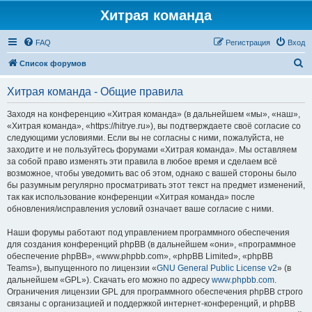
Хитрая команда
FAQ
Регистрация
Вход
П
Список форумов
о
Хитрая команда - Общие правила
и
с
Заходя на конференцию «Хитрая команда» (в дальнейшем «мы», «наш»,
«Хитрая команда», «https://hitrye.ru»), вы подтверждаете своё согласие со
к
следующими условиями. Если вы не согласны с ними, пожалуйста, не
заходите и не пользуйтесь форумами «Хитрая команда». Мы оставляем
за собой право изменять эти правила в любое время и сделаем всё
возможное, чтобы уведомить вас об этом, однако с вашей стороны было
бы разумным регулярно просматривать этот текст на предмет изменений,
так как использование конференции «Хитрая команда» после
обновления/исправления условий означает ваше согласие с ними.
Наши форумы работают под управлением программного обеспечения
для создания конференций phpBB (в дальнейшем «они», «программное
обеспечение phpBB», «www.phpbb.com», «phpBB Limited», «phpBB
Teams»), выпущенного по лицензии «
GNU General Public License v2
» (в
дальнейшем «GPL»). Скачать его можно по адресу
www.phpbb.com
.
Ограничения лицензии GPL для программного обеспечения phpBB строго
связаны с организацией и поддержкой интернет-конференций, и phpBB