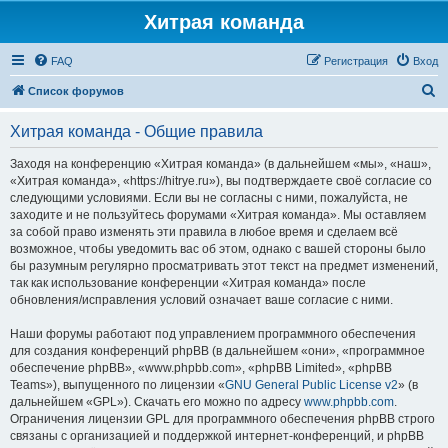
Хитрая команда
FAQ
Регистрация
Вход
П
Список форумов
о
Хитрая команда - Общие правила
и
с
Заходя на конференцию «Хитрая команда» (в дальнейшем «мы», «наш»,
«Хитрая команда», «https://hitrye.ru»), вы подтверждаете своё согласие со
к
следующими условиями. Если вы не согласны с ними, пожалуйста, не
заходите и не пользуйтесь форумами «Хитрая команда». Мы оставляем
за собой право изменять эти правила в любое время и сделаем всё
возможное, чтобы уведомить вас об этом, однако с вашей стороны было
бы разумным регулярно просматривать этот текст на предмет изменений,
так как использование конференции «Хитрая команда» после
обновления/исправления условий означает ваше согласие с ними.
Наши форумы работают под управлением программного обеспечения
для создания конференций phpBB (в дальнейшем «они», «программное
обеспечение phpBB», «www.phpbb.com», «phpBB Limited», «phpBB
Teams»), выпущенного по лицензии «
GNU General Public License v2
» (в
дальнейшем «GPL»). Скачать его можно по адресу
www.phpbb.com
.
Ограничения лицензии GPL для программного обеспечения phpBB строго
связаны с организацией и поддержкой интернет-конференций, и phpBB