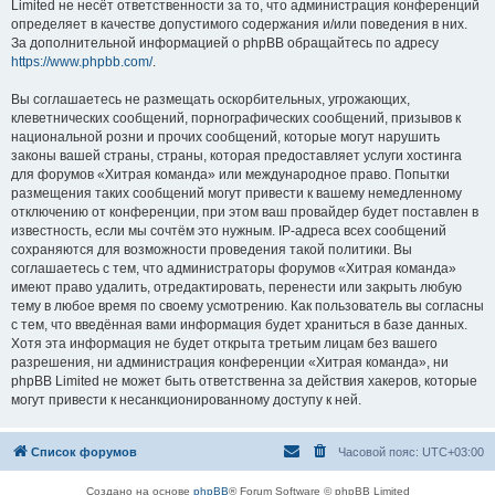
Limited не несёт ответственности за то, что администрация конференций
определяет в качестве допустимого содержания и/или поведения в них.
За дополнительной информацией о phpBB обращайтесь по адресу
https://www.phpbb.com/
.
Вы соглашаетесь не размещать оскорбительных, угрожающих,
клеветнических сообщений, порнографических сообщений, призывов к
национальной розни и прочих сообщений, которые могут нарушить
законы вашей страны, страны, которая предоставляет услуги хостинга
для форумов «Хитрая команда» или международное право. Попытки
размещения таких сообщений могут привести к вашему немедленному
отключению от конференции, при этом ваш провайдер будет поставлен в
известность, если мы сочтём это нужным. IP-адреса всех сообщений
сохраняются для возможности проведения такой политики. Вы
соглашаетесь с тем, что администраторы форумов «Хитрая команда»
имеют право удалить, отредактировать, перенести или закрыть любую
тему в любое время по своему усмотрению. Как пользователь вы согласны
с тем, что введённая вами информация будет храниться в базе данных.
Хотя эта информация не будет открыта третьим лицам без вашего
разрешения, ни администрация конференции «Хитрая команда», ни
phpBB Limited не может быть ответственна за действия хакеров, которые
могут привести к несанкционированному доступу к ней.
Список форумов
Часовой пояс:
UTC+03:00
Создано на основе
phpBB
® Forum Software © phpBB Limited