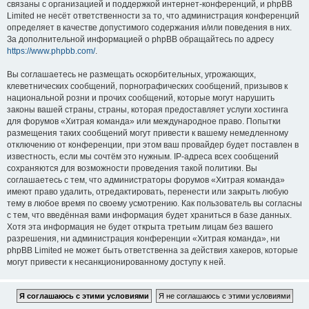
связаны с организацией и поддержкой интернет-конференций, и phpBB
Limited не несёт ответственности за то, что администрация конференций
определяет в качестве допустимого содержания и/или поведения в них.
За дополнительной информацией о phpBB обращайтесь по адресу
https://www.phpbb.com/
.
Вы соглашаетесь не размещать оскорбительных, угрожающих,
клеветнических сообщений, порнографических сообщений, призывов к
национальной розни и прочих сообщений, которые могут нарушить
законы вашей страны, страны, которая предоставляет услуги хостинга
для форумов «Хитрая команда» или международное право. Попытки
размещения таких сообщений могут привести к вашему немедленному
отключению от конференции, при этом ваш провайдер будет поставлен в
известность, если мы сочтём это нужным. IP-адреса всех сообщений
сохраняются для возможности проведения такой политики. Вы
соглашаетесь с тем, что администраторы форумов «Хитрая команда»
имеют право удалить, отредактировать, перенести или закрыть любую
тему в любое время по своему усмотрению. Как пользователь вы согласны
с тем, что введённая вами информация будет храниться в базе данных.
Хотя эта информация не будет открыта третьим лицам без вашего
разрешения, ни администрация конференции «Хитрая команда», ни
phpBB Limited не может быть ответственна за действия хакеров, которые
могут привести к несанкционированному доступу к ней.