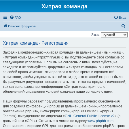
Хитрая команда
FAQ
Вход
П
Список форумов
о
Язык:
и
Хитрая команда - Регистрация
с
Заходя на конференцию «Хитрая команда» (в дальнейшем «мы», «наш»,
к
«Хитрая команда», «https://hitrye.ru»), вы подтверждаете своё согласие со
следующими условиями. Если вы не согласны с ними, пожалуйста, не
заходите и не пользуйтесь форумами «Хитрая команда». Мы оставляем
за собой право изменять эти правила в любое время и сделаем всё
возможное, чтобы уведомить вас об этом, однако с вашей стороны было
бы разумным регулярно просматривать этот текст на предмет изменений,
так как использование конференции «Хитрая команда» после
обновления/исправления условий означает ваше согласие с ними.
Наши форумы работают под управлением программного обеспечения
для создания конференций phpBB (в дальнейшем «они», «программное
обеспечение phpBB», «www.phpbb.com», «phpBB Limited», «phpBB
Teams»), выпущенного по лицензии «
GNU General Public License v2
» (в
дальнейшем «GPL»). Скачать его можно по адресу
www.phpbb.com
.
Ограничения лицензии GPL для программного обеспечения phpBB строго