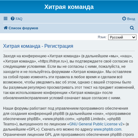
Хитрая команда
FAQ
Вход
П
Список форумов
о
Язык:
и
Хитрая команда - Регистрация
с
Заходя на конференцию «Хитрая команда» (в дальнейшем «мы», «наш»,
к
«Хитрая команда», «https://hitrye.ru»), вы подтверждаете своё согласие со
следующими условиями. Если вы не согласны с ними, пожалуйста, не
заходите и не пользуйтесь форумами «Хитрая команда». Мы оставляем
за собой право изменять эти правила в любое время и сделаем всё
возможное, чтобы уведомить вас об этом, однако с вашей стороны было
бы разумным регулярно просматривать этот текст на предмет изменений,
так как использование конференции «Хитрая команда» после
обновления/исправления условий означает ваше согласие с ними.
Наши форумы работают под управлением программного обеспечения
для создания конференций phpBB (в дальнейшем «они», «программное
обеспечение phpBB», «www.phpbb.com», «phpBB Limited», «phpBB
Teams»), выпущенного по лицензии «
GNU General Public License v2
» (в
дальнейшем «GPL»). Скачать его можно по адресу
www.phpbb.com
.
Ограничения лицензии GPL для программного обеспечения phpBB строго