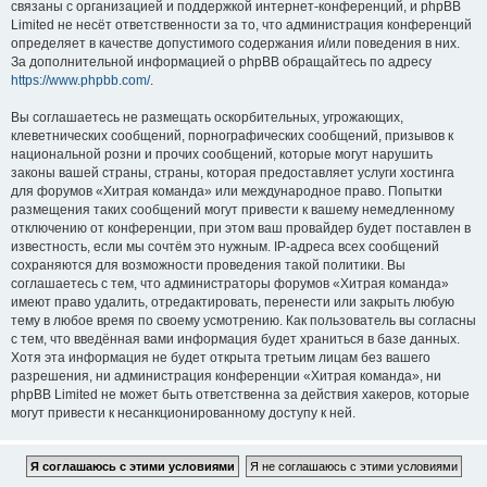
связаны с организацией и поддержкой интернет-конференций, и phpBB
Limited не несёт ответственности за то, что администрация конференций
определяет в качестве допустимого содержания и/или поведения в них.
За дополнительной информацией о phpBB обращайтесь по адресу
https://www.phpbb.com/
.
Вы соглашаетесь не размещать оскорбительных, угрожающих,
клеветнических сообщений, порнографических сообщений, призывов к
национальной розни и прочих сообщений, которые могут нарушить
законы вашей страны, страны, которая предоставляет услуги хостинга
для форумов «Хитрая команда» или международное право. Попытки
размещения таких сообщений могут привести к вашему немедленному
отключению от конференции, при этом ваш провайдер будет поставлен в
известность, если мы сочтём это нужным. IP-адреса всех сообщений
сохраняются для возможности проведения такой политики. Вы
соглашаетесь с тем, что администраторы форумов «Хитрая команда»
имеют право удалить, отредактировать, перенести или закрыть любую
тему в любое время по своему усмотрению. Как пользователь вы согласны
с тем, что введённая вами информация будет храниться в базе данных.
Хотя эта информация не будет открыта третьим лицам без вашего
разрешения, ни администрация конференции «Хитрая команда», ни
phpBB Limited не может быть ответственна за действия хакеров, которые
могут привести к несанкционированному доступу к ней.