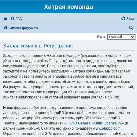
Хитрая команда
FAQ
Вход
П
Список форумов
о
Язык:
и
Хитрая команда - Регистрация
с
Заходя на конференцию «Хитрая команда» (в дальнейшем «мы», «наш»,
к
«Хитрая команда», «https://hitrye.ru»), вы подтверждаете своё согласие со
следующими условиями. Если вы не согласны с ними, пожалуйста, не
заходите и не пользуйтесь форумами «Хитрая команда». Мы оставляем
за собой право изменять эти правила в любое время и сделаем всё
возможное, чтобы уведомить вас об этом, однако с вашей стороны было
бы разумным регулярно просматривать этот текст на предмет изменений,
так как использование конференции «Хитрая команда» после
обновления/исправления условий означает ваше согласие с ними.
Наши форумы работают под управлением программного обеспечения
для создания конференций phpBB (в дальнейшем «они», «программное
обеспечение phpBB», «www.phpbb.com», «phpBB Limited», «phpBB
Teams»), выпущенного по лицензии «
GNU General Public License v2
» (в
дальнейшем «GPL»). Скачать его можно по адресу
www.phpbb.com
.
Ограничения лицензии GPL для программного обеспечения phpBB строго