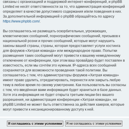
связаны с организацией и поддержкой интернет-конференций, и phpBB
Limited не несёт ответственности за то, что администрация конференций
определяет в качестве допустимого содержания и/или поведения в них.
За дополнительной информацией о phpBB обращайтесь по адресу
https://www.phpbb.com/
.
Вы соглашаетесь не размещать оскорбительных, угрожающих,
клеветнических сообщений, порнографических сообщений, призывов к
национальной розни и прочих сообщений, которые могут нарушить
законы вашей страны, страны, которая предоставляет услуги хостинга
для форумов «Хитрая команда» или международное право. Попытки
размещения таких сообщений могут привести к вашему немедленному
отключению от конференции, при этом ваш провайдер будет поставлен в
известность, если мы сочтём это нужным. IP-адреса всех сообщений
сохраняются для возможности проведения такой политики. Вы
соглашаетесь с тем, что администраторы форумов «Хитрая команда»
имеют право удалить, отредактировать, перенести или закрыть любую
тему в любое время по своему усмотрению. Как пользователь вы согласны
с тем, что введённая вами информация будет храниться в базе данных.
Хотя эта информация не будет открыта третьим лицам без вашего
разрешения, ни администрация конференции «Хитрая команда», ни
phpBB Limited не может быть ответственна за действия хакеров, которые
могут привести к несанкционированному доступу к ней.