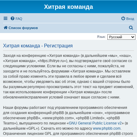
Хитрая команда
FAQ
Вход
П
Список форумов
о
Язык:
и
Хитрая команда - Регистрация
с
Заходя на конференцию «Хитрая команда» (в дальнейшем «мы», «наш»,
к
«Хитрая команда», «https://hitrye.ru»), вы подтверждаете своё согласие со
следующими условиями. Если вы не согласны с ними, пожалуйста, не
заходите и не пользуйтесь форумами «Хитрая команда». Мы оставляем
за собой право изменять эти правила в любое время и сделаем всё
возможное, чтобы уведомить вас об этом, однако с вашей стороны было
бы разумным регулярно просматривать этот текст на предмет изменений,
так как использование конференции «Хитрая команда» после
обновления/исправления условий означает ваше согласие с ними.
Наши форумы работают под управлением программного обеспечения
для создания конференций phpBB (в дальнейшем «они», «программное
обеспечение phpBB», «www.phpbb.com», «phpBB Limited», «phpBB
Teams»), выпущенного по лицензии «
GNU General Public License v2
» (в
дальнейшем «GPL»). Скачать его можно по адресу
www.phpbb.com
.
Ограничения лицензии GPL для программного обеспечения phpBB строго