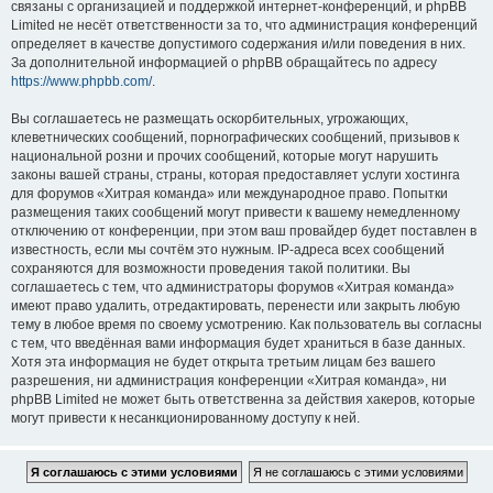
связаны с организацией и поддержкой интернет-конференций, и phpBB
Limited не несёт ответственности за то, что администрация конференций
определяет в качестве допустимого содержания и/или поведения в них.
За дополнительной информацией о phpBB обращайтесь по адресу
https://www.phpbb.com/
.
Вы соглашаетесь не размещать оскорбительных, угрожающих,
клеветнических сообщений, порнографических сообщений, призывов к
национальной розни и прочих сообщений, которые могут нарушить
законы вашей страны, страны, которая предоставляет услуги хостинга
для форумов «Хитрая команда» или международное право. Попытки
размещения таких сообщений могут привести к вашему немедленному
отключению от конференции, при этом ваш провайдер будет поставлен в
известность, если мы сочтём это нужным. IP-адреса всех сообщений
сохраняются для возможности проведения такой политики. Вы
соглашаетесь с тем, что администраторы форумов «Хитрая команда»
имеют право удалить, отредактировать, перенести или закрыть любую
тему в любое время по своему усмотрению. Как пользователь вы согласны
с тем, что введённая вами информация будет храниться в базе данных.
Хотя эта информация не будет открыта третьим лицам без вашего
разрешения, ни администрация конференции «Хитрая команда», ни
phpBB Limited не может быть ответственна за действия хакеров, которые
могут привести к несанкционированному доступу к ней.