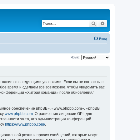
Поиск
Расширенный по
Вход
Язык:
согласие со следующими условиями. Если вы не согласны с
бое время и сделаем всё возможное, чтобы уведомить вас
е конференции «Хитрая команда» после обновления/
ммное обеспечение phpBB», «www.phpbb.com», «phpBB
есу
www.phpbb.com
. Ограничения лицензии GPL для
ственности за то, что администрация конференций
есу
https://www.phpbb.com/
.
циональной розни и прочих сообщений, которые могут