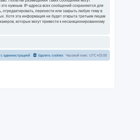
раво. Попытки размещения таких сообщений могут
 это нужным. IP-адреса всех сообщений сохраняются для
, отредактировать, перенести или закрыть любую тему в
ных. Хотя эта информация не будет открыта третьим лицам
хакеров, которые могут привести к несанкционированному
 с администрацией
Удалить cookies
Часовой пояс:
UTC+03:00