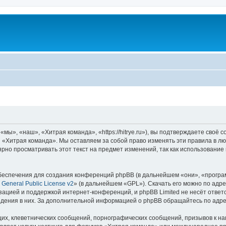
ы», «наш», «Хитрая команда», «https://hitrye.ru»), вы подтверждаете своё 
 «Хитрая команда». Мы оставляем за собой право изменять эти правила в лю
ярно просматривать этот текст на предмет изменений, так как использовани
еспечения для создания конференций phpBB (в дальнейшем «они», «програ
General Public License v2
» (в дальнейшем «GPL»). Скачать его можно по адр
зацией и поддержкой интернет-конференций, и phpBB Limited не несёт ответ
ведения в них. За дополнительной информацией о phpBB обращайтесь по адр
их, клеветнических сообщений, порнографических сообщений, призывов к на