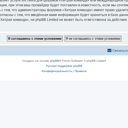
авляет услуги хостинга для форумов «Хитрая команда» или международное п
ии, при этом ваш провайдер будет поставлен в известность, если мы сочтём
 с тем, что администраторы форумов «Хитрая команда» имеют право удалить
согласны с тем, что введённая вами информация будет храниться в базе дан
итрая команда», ни phpBB Limited не может быть ответственна за действия 
Связаться
Создано на основе
phpBB
® Forum Software © phpBB Limited
Русская поддержка phpBB
Конфиденциальность
|
Правила