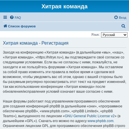
Хитрая команда
FAQ
Вход
П
Список форумов
о
Язык:
и
Хитрая команда - Регистрация
с
Заходя на конференцию «Хитрая команда» (в дальнейшем «мы», «наш»,
к
«Хитрая команда», «https://hitrye.ru»), вы подтверждаете своё согласие со
следующими условиями. Если вы не согласны с ними, пожалуйста, не
заходите и не пользуйтесь форумами «Хитрая команда». Мы оставляем
за собой право изменять эти правила в любое время и сделаем всё
возможное, чтобы уведомить вас об этом, однако с вашей стороны было
бы разумным регулярно просматривать этот текст на предмет изменений,
так как использование конференции «Хитрая команда» после
обновления/исправления условий означает ваше согласие с ними.
Наши форумы работают под управлением программного обеспечения
для создания конференций phpBB (в дальнейшем «они», «программное
обеспечение phpBB», «www.phpbb.com», «phpBB Limited», «phpBB
Teams»), выпущенного по лицензии «
GNU General Public License v2
» (в
дальнейшем «GPL»). Скачать его можно по адресу
www.phpbb.com
.
Ограничения лицензии GPL для программного обеспечения phpBB строго