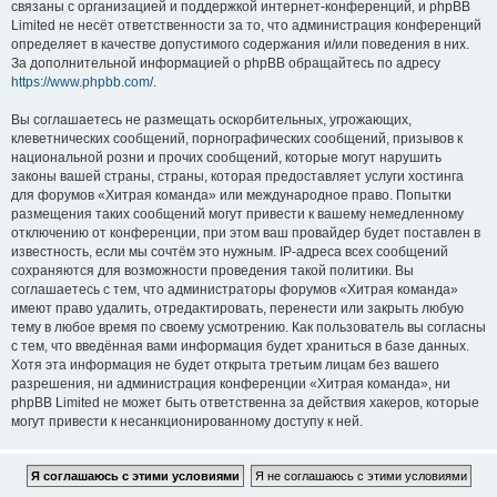
связаны с организацией и поддержкой интернет-конференций, и phpBB
Limited не несёт ответственности за то, что администрация конференций
определяет в качестве допустимого содержания и/или поведения в них.
За дополнительной информацией о phpBB обращайтесь по адресу
https://www.phpbb.com/
.
Вы соглашаетесь не размещать оскорбительных, угрожающих,
клеветнических сообщений, порнографических сообщений, призывов к
национальной розни и прочих сообщений, которые могут нарушить
законы вашей страны, страны, которая предоставляет услуги хостинга
для форумов «Хитрая команда» или международное право. Попытки
размещения таких сообщений могут привести к вашему немедленному
отключению от конференции, при этом ваш провайдер будет поставлен в
известность, если мы сочтём это нужным. IP-адреса всех сообщений
сохраняются для возможности проведения такой политики. Вы
соглашаетесь с тем, что администраторы форумов «Хитрая команда»
имеют право удалить, отредактировать, перенести или закрыть любую
тему в любое время по своему усмотрению. Как пользователь вы согласны
с тем, что введённая вами информация будет храниться в базе данных.
Хотя эта информация не будет открыта третьим лицам без вашего
разрешения, ни администрация конференции «Хитрая команда», ни
phpBB Limited не может быть ответственна за действия хакеров, которые
могут привести к несанкционированному доступу к ней.