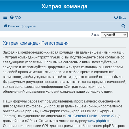
Хитрая команда
FAQ
Вход
П
Список форумов
о
Язык:
и
Хитрая команда - Регистрация
с
Заходя на конференцию «Хитрая команда» (в дальнейшем «мы», «наш»,
к
«Хитрая команда», «https://hitrye.ru»), вы подтверждаете своё согласие со
следующими условиями. Если вы не согласны с ними, пожалуйста, не
заходите и не пользуйтесь форумами «Хитрая команда». Мы оставляем
за собой право изменять эти правила в любое время и сделаем всё
возможное, чтобы уведомить вас об этом, однако с вашей стороны было
бы разумным регулярно просматривать этот текст на предмет изменений,
так как использование конференции «Хитрая команда» после
обновления/исправления условий означает ваше согласие с ними.
Наши форумы работают под управлением программного обеспечения
для создания конференций phpBB (в дальнейшем «они», «программное
обеспечение phpBB», «www.phpbb.com», «phpBB Limited», «phpBB
Teams»), выпущенного по лицензии «
GNU General Public License v2
» (в
дальнейшем «GPL»). Скачать его можно по адресу
www.phpbb.com
.
Ограничения лицензии GPL для программного обеспечения phpBB строго