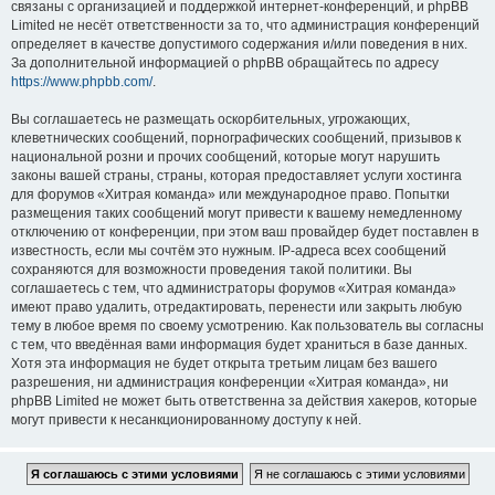
связаны с организацией и поддержкой интернет-конференций, и phpBB
Limited не несёт ответственности за то, что администрация конференций
определяет в качестве допустимого содержания и/или поведения в них.
За дополнительной информацией о phpBB обращайтесь по адресу
https://www.phpbb.com/
.
Вы соглашаетесь не размещать оскорбительных, угрожающих,
клеветнических сообщений, порнографических сообщений, призывов к
национальной розни и прочих сообщений, которые могут нарушить
законы вашей страны, страны, которая предоставляет услуги хостинга
для форумов «Хитрая команда» или международное право. Попытки
размещения таких сообщений могут привести к вашему немедленному
отключению от конференции, при этом ваш провайдер будет поставлен в
известность, если мы сочтём это нужным. IP-адреса всех сообщений
сохраняются для возможности проведения такой политики. Вы
соглашаетесь с тем, что администраторы форумов «Хитрая команда»
имеют право удалить, отредактировать, перенести или закрыть любую
тему в любое время по своему усмотрению. Как пользователь вы согласны
с тем, что введённая вами информация будет храниться в базе данных.
Хотя эта информация не будет открыта третьим лицам без вашего
разрешения, ни администрация конференции «Хитрая команда», ни
phpBB Limited не может быть ответственна за действия хакеров, которые
могут привести к несанкционированному доступу к ней.