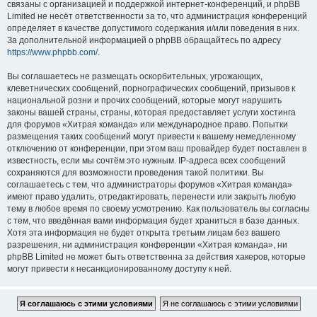
связаны с организацией и поддержкой интернет-конференций, и phpBB
Limited не несёт ответственности за то, что администрация конференций
определяет в качестве допустимого содержания и/или поведения в них.
За дополнительной информацией о phpBB обращайтесь по адресу
https://www.phpbb.com/
.
Вы соглашаетесь не размещать оскорбительных, угрожающих,
клеветнических сообщений, порнографических сообщений, призывов к
национальной розни и прочих сообщений, которые могут нарушить
законы вашей страны, страны, которая предоставляет услуги хостинга
для форумов «Хитрая команда» или международное право. Попытки
размещения таких сообщений могут привести к вашему немедленному
отключению от конференции, при этом ваш провайдер будет поставлен в
известность, если мы сочтём это нужным. IP-адреса всех сообщений
сохраняются для возможности проведения такой политики. Вы
соглашаетесь с тем, что администраторы форумов «Хитрая команда»
имеют право удалить, отредактировать, перенести или закрыть любую
тему в любое время по своему усмотрению. Как пользователь вы согласны
с тем, что введённая вами информация будет храниться в базе данных.
Хотя эта информация не будет открыта третьим лицам без вашего
разрешения, ни администрация конференции «Хитрая команда», ни
phpBB Limited не может быть ответственна за действия хакеров, которые
могут привести к несанкционированному доступу к ней.