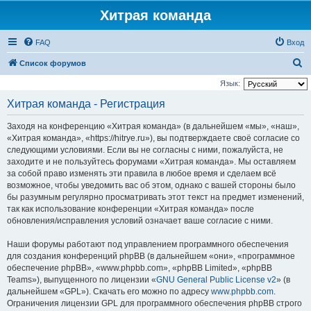
Хитрая команда
FAQ
Вход
П
Список форумов
о
Язык:
и
Хитрая команда - Регистрация
с
Заходя на конференцию «Хитрая команда» (в дальнейшем «мы», «наш»,
к
«Хитрая команда», «https://hitrye.ru»), вы подтверждаете своё согласие со
следующими условиями. Если вы не согласны с ними, пожалуйста, не
заходите и не пользуйтесь форумами «Хитрая команда». Мы оставляем
за собой право изменять эти правила в любое время и сделаем всё
возможное, чтобы уведомить вас об этом, однако с вашей стороны было
бы разумным регулярно просматривать этот текст на предмет изменений,
так как использование конференции «Хитрая команда» после
обновления/исправления условий означает ваше согласие с ними.
Наши форумы работают под управлением программного обеспечения
для создания конференций phpBB (в дальнейшем «они», «программное
обеспечение phpBB», «www.phpbb.com», «phpBB Limited», «phpBB
Teams»), выпущенного по лицензии «
GNU General Public License v2
» (в
дальнейшем «GPL»). Скачать его можно по адресу
www.phpbb.com
.
Ограничения лицензии GPL для программного обеспечения phpBB строго