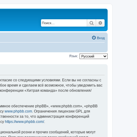
Поиск
Расширенный по
Вход
Язык:
согласие со следующими условиями. Если вы не согласны с
бое время и сделаем всё возможное, чтобы уведомить вас
е конференции «Хитрая команда» после обновления/
ммное обеспечение phpBB», «www.phpbb.com», «phpBB
есу
www.phpbb.com
. Ограничения лицензии GPL для
ственности за то, что администрация конференций
есу
https://www.phpbb.com/
.
циональной розни и прочих сообщений, которые могут