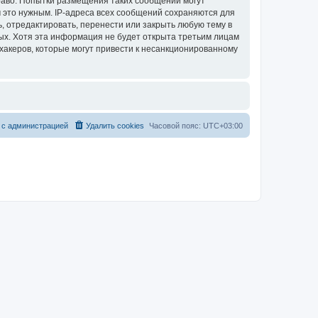
раво. Попытки размещения таких сообщений могут
 это нужным. IP-адреса всех сообщений сохраняются для
, отредактировать, перенести или закрыть любую тему в
ных. Хотя эта информация не будет открыта третьим лицам
хакеров, которые могут привести к несанкционированному
 с администрацией
Удалить cookies
Часовой пояс:
UTC+03:00