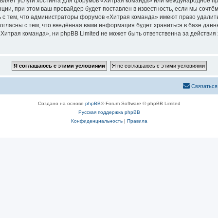
авляет услуги хостинга для форумов «Хитрая команда» или международное п
ии, при этом ваш провайдер будет поставлен в известность, если мы сочтём
 с тем, что администраторы форумов «Хитрая команда» имеют право удалить
согласны с тем, что введённая вами информация будет храниться в базе дан
итрая команда», ни phpBB Limited не может быть ответственна за действия 
Связаться
Создано на основе
phpBB
® Forum Software © phpBB Limited
Русская поддержка phpBB
Конфиденциальность
|
Правила