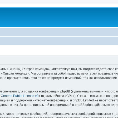
ы», «наш», «Хитрая команда», «https://hitrye.ru»), вы подтверждаете своё 
 «Хитрая команда». Мы оставляем за собой право изменять эти правила в лю
ярно просматривать этот текст на предмет изменений, так как использовани
еспечения для создания конференций phpBB (в дальнейшем «они», «програ
General Public License v2
» (в дальнейшем «GPL»). Скачать его можно по адр
зацией и поддержкой интернет-конференций, и phpBB Limited не несёт ответ
ведения в них. За дополнительной информацией о phpBB обращайтесь по адр
их, клеветнических сообщений, порнографических сообщений, призывов к на