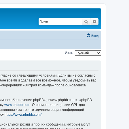
Поиск
Расширенный по
Вход
Язык:
согласие со следующими условиями. Если вы не согласны с
бое время и сделаем всё возможное, чтобы уведомить вас
е конференции «Хитрая команда» после обновления/
ммное обеспечение phpBB», «www.phpbb.com», «phpBB
есу
www.phpbb.com
. Ограничения лицензии GPL для
ственности за то, что администрация конференций
есу
https://www.phpbb.com/
.
циональной розни и прочих сообщений, которые могут