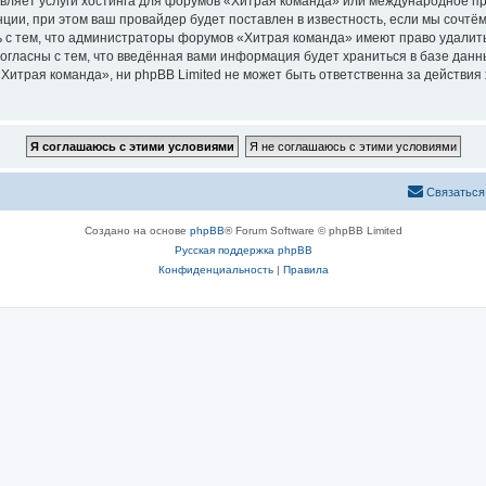
авляет услуги хостинга для форумов «Хитрая команда» или международное п
ии, при этом ваш провайдер будет поставлен в известность, если мы сочтём
 с тем, что администраторы форумов «Хитрая команда» имеют право удалить
согласны с тем, что введённая вами информация будет храниться в базе дан
итрая команда», ни phpBB Limited не может быть ответственна за действия 
Связаться
Создано на основе
phpBB
® Forum Software © phpBB Limited
Русская поддержка phpBB
Конфиденциальность
|
Правила