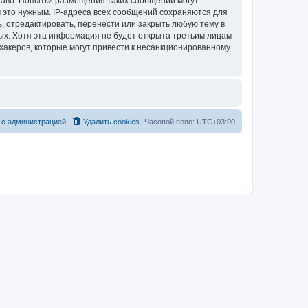
раво. Попытки размещения таких сообщений могут
 это нужным. IP-адреса всех сообщений сохраняются для
, отредактировать, перенести или закрыть любую тему в
ных. Хотя эта информация не будет открыта третьим лицам
хакеров, которые могут привести к несанкционированному
 с администрацией
Удалить cookies
Часовой пояс:
UTC+03:00