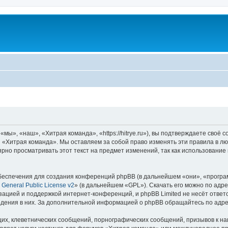
ы», «наш», «Хитрая команда», «https://hitrye.ru»), вы подтверждаете своё 
 «Хитрая команда». Мы оставляем за собой право изменять эти правила в лю
ярно просматривать этот текст на предмет изменений, так как использовани
еспечения для создания конференций phpBB (в дальнейшем «они», «програ
General Public License v2
» (в дальнейшем «GPL»). Скачать его можно по адр
зацией и поддержкой интернет-конференций, и phpBB Limited не несёт ответ
ведения в них. За дополнительной информацией о phpBB обращайтесь по адр
их, клеветнических сообщений, порнографических сообщений, призывов к на