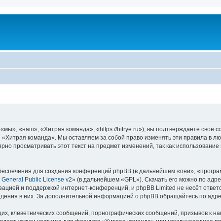
ы», «наш», «Хитрая команда», «https://hitrye.ru»), вы подтверждаете своё 
 «Хитрая команда». Мы оставляем за собой право изменять эти правила в лю
ярно просматривать этот текст на предмет изменений, так как использовани
еспечения для создания конференций phpBB (в дальнейшем «они», «програ
General Public License v2
» (в дальнейшем «GPL»). Скачать его можно по адр
зацией и поддержкой интернет-конференций, и phpBB Limited не несёт ответ
ведения в них. За дополнительной информацией о phpBB обращайтесь по адр
их, клеветнических сообщений, порнографических сообщений, призывов к на