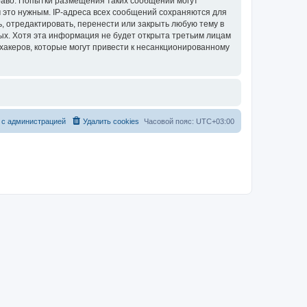
раво. Попытки размещения таких сообщений могут
 это нужным. IP-адреса всех сообщений сохраняются для
, отредактировать, перенести или закрыть любую тему в
ных. Хотя эта информация не будет открыта третьим лицам
хакеров, которые могут привести к несанкционированному
 с администрацией
Удалить cookies
Часовой пояс:
UTC+03:00