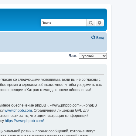
Поиск
Расширенный по
Вход
Язык:
согласие со следующими условиями. Если вы не согласны с
бое время и сделаем всё возможное, чтобы уведомить вас
е конференции «Хитрая команда» после обновления/
ммное обеспечение phpBB», «www.phpbb.com», «phpBB
есу
www.phpbb.com
. Ограничения лицензии GPL для
ственности за то, что администрация конференций
есу
https://www.phpbb.com/
.
циональной розни и прочих сообщений, которые могут