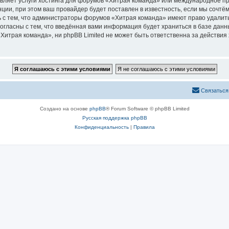
авляет услуги хостинга для форумов «Хитрая команда» или международное п
ии, при этом ваш провайдер будет поставлен в известность, если мы сочтём
 с тем, что администраторы форумов «Хитрая команда» имеют право удалить
согласны с тем, что введённая вами информация будет храниться в базе дан
итрая команда», ни phpBB Limited не может быть ответственна за действия 
Связаться
Создано на основе
phpBB
® Forum Software © phpBB Limited
Русская поддержка phpBB
Конфиденциальность
|
Правила