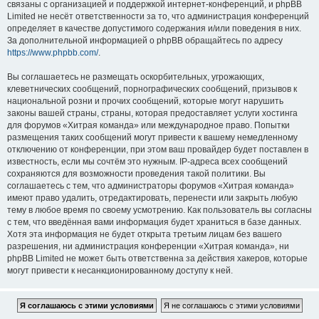
связаны с организацией и поддержкой интернет-конференций, и phpBB
Limited не несёт ответственности за то, что администрация конференций
определяет в качестве допустимого содержания и/или поведения в них.
За дополнительной информацией о phpBB обращайтесь по адресу
https://www.phpbb.com/
.
Вы соглашаетесь не размещать оскорбительных, угрожающих,
клеветнических сообщений, порнографических сообщений, призывов к
национальной розни и прочих сообщений, которые могут нарушить
законы вашей страны, страны, которая предоставляет услуги хостинга
для форумов «Хитрая команда» или международное право. Попытки
размещения таких сообщений могут привести к вашему немедленному
отключению от конференции, при этом ваш провайдер будет поставлен в
известность, если мы сочтём это нужным. IP-адреса всех сообщений
сохраняются для возможности проведения такой политики. Вы
соглашаетесь с тем, что администраторы форумов «Хитрая команда»
имеют право удалить, отредактировать, перенести или закрыть любую
тему в любое время по своему усмотрению. Как пользователь вы согласны
с тем, что введённая вами информация будет храниться в базе данных.
Хотя эта информация не будет открыта третьим лицам без вашего
разрешения, ни администрация конференции «Хитрая команда», ни
phpBB Limited не может быть ответственна за действия хакеров, которые
могут привести к несанкционированному доступу к ней.