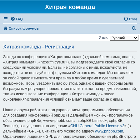
Хитрая команда
FAQ
Вход
П
Список форумов
о
Язык:
и
Хитрая команда - Регистрация
с
Заходя на конференцию «Хитрая команда» (в дальнейшем «мы», «наш»,
к
«Хитрая команда», «https://hitrye.ru»), вы подтверждаете своё согласие со
следующими условиями. Если вы не согласны с ними, пожалуйста, не
заходите и не пользуйтесь форумами «Хитрая команда». Мы оставляем
за собой право изменять эти правила в любое время и сделаем всё
возможное, чтобы уведомить вас об этом, однако с вашей стороны было
бы разумным регулярно просматривать этот текст на предмет изменений,
так как использование конференции «Хитрая команда» после
обновления/исправления условий означает ваше согласие с ними.
Наши форумы работают под управлением программного обеспечения
для создания конференций phpBB (в дальнейшем «они», «программное
обеспечение phpBB», «www.phpbb.com», «phpBB Limited», «phpBB
Teams»), выпущенного по лицензии «
GNU General Public License v2
» (в
дальнейшем «GPL»). Скачать его можно по адресу
www.phpbb.com
.
Ограничения лицензии GPL для программного обеспечения phpBB строго