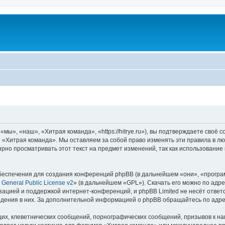
ы», «наш», «Хитрая команда», «https://hitrye.ru»), вы подтверждаете своё 
 «Хитрая команда». Мы оставляем за собой право изменять эти правила в лю
ярно просматривать этот текст на предмет изменений, так как использовани
еспечения для создания конференций phpBB (в дальнейшем «они», «програ
General Public License v2
» (в дальнейшем «GPL»). Скачать его можно по адр
зацией и поддержкой интернет-конференций, и phpBB Limited не несёт ответ
ведения в них. За дополнительной информацией о phpBB обращайтесь по адр
их, клеветнических сообщений, порнографических сообщений, призывов к на