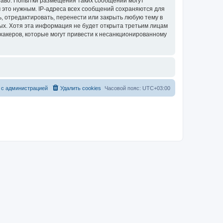
раво. Попытки размещения таких сообщений могут
 это нужным. IP-адреса всех сообщений сохраняются для
, отредактировать, перенести или закрыть любую тему в
ных. Хотя эта информация не будет открыта третьим лицам
хакеров, которые могут привести к несанкционированному
 с администрацией
Удалить cookies
Часовой пояс:
UTC+03:00