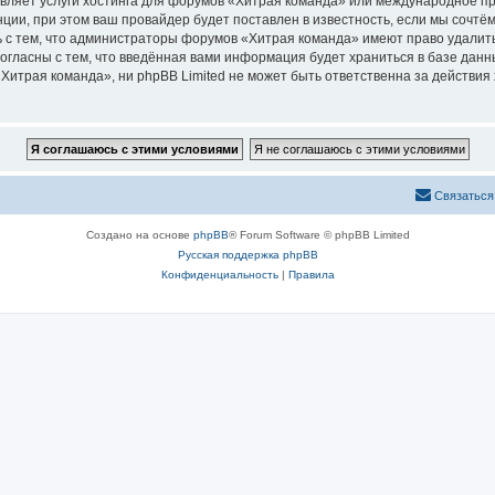
авляет услуги хостинга для форумов «Хитрая команда» или международное п
ии, при этом ваш провайдер будет поставлен в известность, если мы сочтём
 с тем, что администраторы форумов «Хитрая команда» имеют право удалить
согласны с тем, что введённая вами информация будет храниться в базе дан
итрая команда», ни phpBB Limited не может быть ответственна за действия 
Связаться
Создано на основе
phpBB
® Forum Software © phpBB Limited
Русская поддержка phpBB
Конфиденциальность
|
Правила