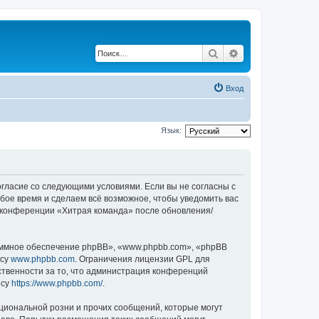
Поиск
Расширенный по
Вход
Язык:
согласие со следующими условиями. Если вы не согласны с
бое время и сделаем всё возможное, чтобы уведомить вас
е конференции «Хитрая команда» после обновления/
ммное обеспечение phpBB», «www.phpbb.com», «phpBB
есу
www.phpbb.com
. Ограничения лицензии GPL для
ственности за то, что администрация конференций
есу
https://www.phpbb.com/
.
циональной розни и прочих сообщений, которые могут