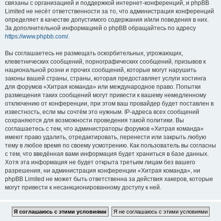
связаны с организацией и поддержкой интернет-конференций, и phpBB
Limited не несёт ответственности за то, что администрация конференций
определяет в качестве допустимого содержания и/или поведения в них.
За дополнительной информацией о phpBB обращайтесь по адресу
https://www.phpbb.com/
.
Вы соглашаетесь не размещать оскорбительных, угрожающих,
клеветнических сообщений, порнографических сообщений, призывов к
национальной розни и прочих сообщений, которые могут нарушить
законы вашей страны, страны, которая предоставляет услуги хостинга
для форумов «Хитрая команда» или международное право. Попытки
размещения таких сообщений могут привести к вашему немедленному
отключению от конференции, при этом ваш провайдер будет поставлен в
известность, если мы сочтём это нужным. IP-адреса всех сообщений
сохраняются для возможности проведения такой политики. Вы
соглашаетесь с тем, что администраторы форумов «Хитрая команда»
имеют право удалить, отредактировать, перенести или закрыть любую
тему в любое время по своему усмотрению. Как пользователь вы согласны
с тем, что введённая вами информация будет храниться в базе данных.
Хотя эта информация не будет открыта третьим лицам без вашего
разрешения, ни администрация конференции «Хитрая команда», ни
phpBB Limited не может быть ответственна за действия хакеров, которые
могут привести к несанкционированному доступу к ней.