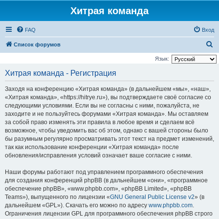
Хитрая команда
FAQ
Вход
П
Список форумов
о
Язык:
и
Хитрая команда - Регистрация
с
Заходя на конференцию «Хитрая команда» (в дальнейшем «мы», «наш»,
к
«Хитрая команда», «https://hitrye.ru»), вы подтверждаете своё согласие со
следующими условиями. Если вы не согласны с ними, пожалуйста, не
заходите и не пользуйтесь форумами «Хитрая команда». Мы оставляем
за собой право изменять эти правила в любое время и сделаем всё
возможное, чтобы уведомить вас об этом, однако с вашей стороны было
бы разумным регулярно просматривать этот текст на предмет изменений,
так как использование конференции «Хитрая команда» после
обновления/исправления условий означает ваше согласие с ними.
Наши форумы работают под управлением программного обеспечения
для создания конференций phpBB (в дальнейшем «они», «программное
обеспечение phpBB», «www.phpbb.com», «phpBB Limited», «phpBB
Teams»), выпущенного по лицензии «
GNU General Public License v2
» (в
дальнейшем «GPL»). Скачать его можно по адресу
www.phpbb.com
.
Ограничения лицензии GPL для программного обеспечения phpBB строго