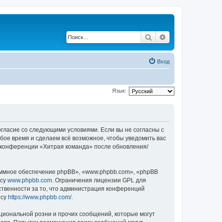
Поиск
Расширенный по
Вход
Язык:
согласие со следующими условиями. Если вы не согласны с
бое время и сделаем всё возможное, чтобы уведомить вас
е конференции «Хитрая команда» после обновления/
ммное обеспечение phpBB», «www.phpbb.com», «phpBB
есу
www.phpbb.com
. Ограничения лицензии GPL для
ственности за то, что администрация конференций
есу
https://www.phpbb.com/
.
циональной розни и прочих сообщений, которые могут