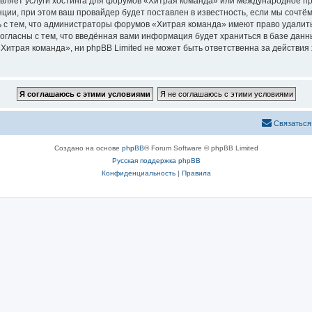
авляет услуги хостинга для форумов «Хитрая команда» или международное п
ии, при этом ваш провайдер будет поставлен в известность, если мы сочтём
 с тем, что администраторы форумов «Хитрая команда» имеют право удалить
согласны с тем, что введённая вами информация будет храниться в базе дан
итрая команда», ни phpBB Limited не может быть ответственна за действия 
Связаться
Создано на основе
phpBB
® Forum Software © phpBB Limited
Русская поддержка phpBB
Конфиденциальность
|
Правила