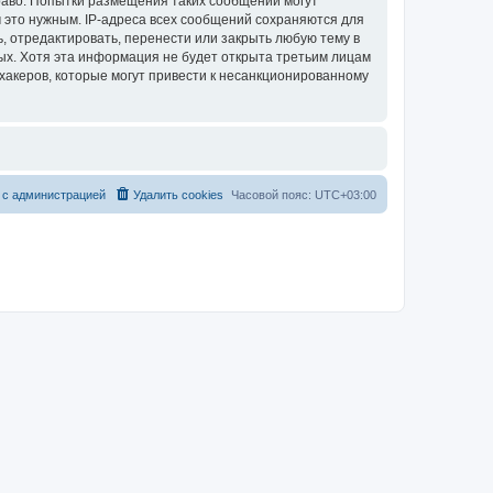
раво. Попытки размещения таких сообщений могут
 это нужным. IP-адреса всех сообщений сохраняются для
, отредактировать, перенести или закрыть любую тему в
ных. Хотя эта информация не будет открыта третьим лицам
хакеров, которые могут привести к несанкционированному
 с администрацией
Удалить cookies
Часовой пояс:
UTC+03:00