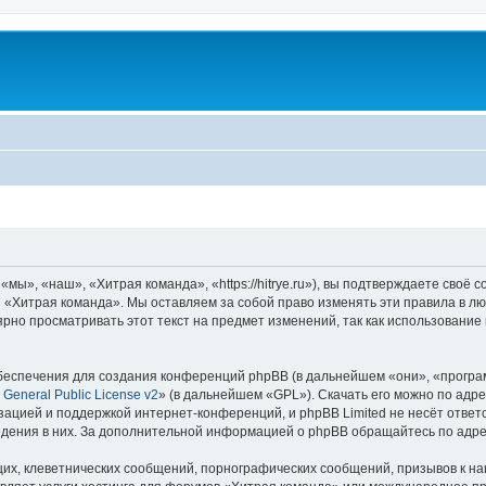
ы», «наш», «Хитрая команда», «https://hitrye.ru»), вы подтверждаете своё 
 «Хитрая команда». Мы оставляем за собой право изменять эти правила в лю
ярно просматривать этот текст на предмет изменений, так как использовани
еспечения для создания конференций phpBB (в дальнейшем «они», «програ
General Public License v2
» (в дальнейшем «GPL»). Скачать его можно по адр
зацией и поддержкой интернет-конференций, и phpBB Limited не несёт ответ
ведения в них. За дополнительной информацией о phpBB обращайтесь по адр
их, клеветнических сообщений, порнографических сообщений, призывов к на