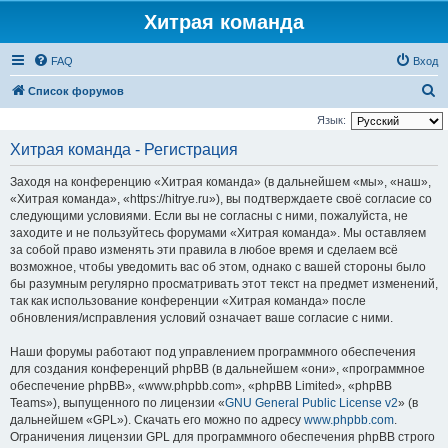
Хитрая команда
FAQ
Вход
П
Список форумов
о
Язык:
и
Хитрая команда - Регистрация
с
Заходя на конференцию «Хитрая команда» (в дальнейшем «мы», «наш»,
к
«Хитрая команда», «https://hitrye.ru»), вы подтверждаете своё согласие со
следующими условиями. Если вы не согласны с ними, пожалуйста, не
заходите и не пользуйтесь форумами «Хитрая команда». Мы оставляем
за собой право изменять эти правила в любое время и сделаем всё
возможное, чтобы уведомить вас об этом, однако с вашей стороны было
бы разумным регулярно просматривать этот текст на предмет изменений,
так как использование конференции «Хитрая команда» после
обновления/исправления условий означает ваше согласие с ними.
Наши форумы работают под управлением программного обеспечения
для создания конференций phpBB (в дальнейшем «они», «программное
обеспечение phpBB», «www.phpbb.com», «phpBB Limited», «phpBB
Teams»), выпущенного по лицензии «
GNU General Public License v2
» (в
дальнейшем «GPL»). Скачать его можно по адресу
www.phpbb.com
.
Ограничения лицензии GPL для программного обеспечения phpBB строго