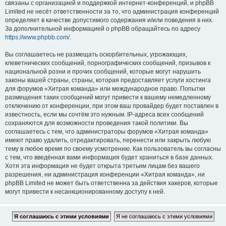
связаны с организацией и поддержкой интернет-конференций, и phpBB
Limited не несёт ответственности за то, что администрация конференций
определяет в качестве допустимого содержания и/или поведения в них.
За дополнительной информацией о phpBB обращайтесь по адресу
https://www.phpbb.com/
.
Вы соглашаетесь не размещать оскорбительных, угрожающих,
клеветнических сообщений, порнографических сообщений, призывов к
национальной розни и прочих сообщений, которые могут нарушить
законы вашей страны, страны, которая предоставляет услуги хостинга
для форумов «Хитрая команда» или международное право. Попытки
размещения таких сообщений могут привести к вашему немедленному
отключению от конференции, при этом ваш провайдер будет поставлен в
известность, если мы сочтём это нужным. IP-адреса всех сообщений
сохраняются для возможности проведения такой политики. Вы
соглашаетесь с тем, что администраторы форумов «Хитрая команда»
имеют право удалить, отредактировать, перенести или закрыть любую
тему в любое время по своему усмотрению. Как пользователь вы согласны
с тем, что введённая вами информация будет храниться в базе данных.
Хотя эта информация не будет открыта третьим лицам без вашего
разрешения, ни администрация конференции «Хитрая команда», ни
phpBB Limited не может быть ответственна за действия хакеров, которые
могут привести к несанкционированному доступу к ней.