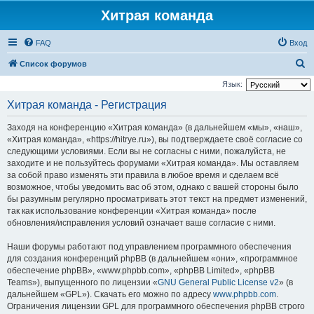
Хитрая команда
FAQ
Вход
П
Список форумов
о
Язык:
и
Хитрая команда - Регистрация
с
Заходя на конференцию «Хитрая команда» (в дальнейшем «мы», «наш»,
к
«Хитрая команда», «https://hitrye.ru»), вы подтверждаете своё согласие со
следующими условиями. Если вы не согласны с ними, пожалуйста, не
заходите и не пользуйтесь форумами «Хитрая команда». Мы оставляем
за собой право изменять эти правила в любое время и сделаем всё
возможное, чтобы уведомить вас об этом, однако с вашей стороны было
бы разумным регулярно просматривать этот текст на предмет изменений,
так как использование конференции «Хитрая команда» после
обновления/исправления условий означает ваше согласие с ними.
Наши форумы работают под управлением программного обеспечения
для создания конференций phpBB (в дальнейшем «они», «программное
обеспечение phpBB», «www.phpbb.com», «phpBB Limited», «phpBB
Teams»), выпущенного по лицензии «
GNU General Public License v2
» (в
дальнейшем «GPL»). Скачать его можно по адресу
www.phpbb.com
.
Ограничения лицензии GPL для программного обеспечения phpBB строго