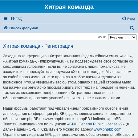
Хитрая команда
FAQ
Вход
П
Список форумов
о
Язык:
и
Хитрая команда - Регистрация
с
Заходя на конференцию «Хитрая команда» (в дальнейшем «мы», «наш»,
к
«Хитрая команда», «https://hitrye.ru»), вы подтверждаете своё согласие со
следующими условиями. Если вы не согласны с ними, пожалуйста, не
заходите и не пользуйтесь форумами «Хитрая команда». Мы оставляем
за собой право изменять эти правила в любое время и сделаем всё
возможное, чтобы уведомить вас об этом, однако с вашей стороны было
бы разумным регулярно просматривать этот текст на предмет изменений,
так как использование конференции «Хитрая команда» после
обновления/исправления условий означает ваше согласие с ними.
Наши форумы работают под управлением программного обеспечения
для создания конференций phpBB (в дальнейшем «они», «программное
обеспечение phpBB», «www.phpbb.com», «phpBB Limited», «phpBB
Teams»), выпущенного по лицензии «
GNU General Public License v2
» (в
дальнейшем «GPL»). Скачать его можно по адресу
www.phpbb.com
.
Ограничения лицензии GPL для программного обеспечения phpBB строго