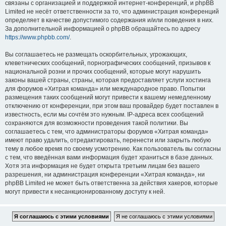
связаны с организацией и поддержкой интернет-конференций, и phpBB
Limited не несёт ответственности за то, что администрация конференций
определяет в качестве допустимого содержания и/или поведения в них.
За дополнительной информацией о phpBB обращайтесь по адресу
https://www.phpbb.com/
.
Вы соглашаетесь не размещать оскорбительных, угрожающих,
клеветнических сообщений, порнографических сообщений, призывов к
национальной розни и прочих сообщений, которые могут нарушить
законы вашей страны, страны, которая предоставляет услуги хостинга
для форумов «Хитрая команда» или международное право. Попытки
размещения таких сообщений могут привести к вашему немедленному
отключению от конференции, при этом ваш провайдер будет поставлен в
известность, если мы сочтём это нужным. IP-адреса всех сообщений
сохраняются для возможности проведения такой политики. Вы
соглашаетесь с тем, что администраторы форумов «Хитрая команда»
имеют право удалить, отредактировать, перенести или закрыть любую
тему в любое время по своему усмотрению. Как пользователь вы согласны
с тем, что введённая вами информация будет храниться в базе данных.
Хотя эта информация не будет открыта третьим лицам без вашего
разрешения, ни администрация конференции «Хитрая команда», ни
phpBB Limited не может быть ответственна за действия хакеров, которые
могут привести к несанкционированному доступу к ней.