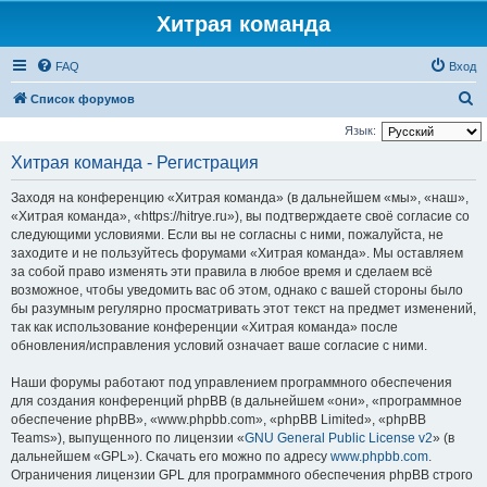
Хитрая команда
FAQ
Вход
П
Список форумов
о
Язык:
и
Хитрая команда - Регистрация
с
Заходя на конференцию «Хитрая команда» (в дальнейшем «мы», «наш»,
к
«Хитрая команда», «https://hitrye.ru»), вы подтверждаете своё согласие со
следующими условиями. Если вы не согласны с ними, пожалуйста, не
заходите и не пользуйтесь форумами «Хитрая команда». Мы оставляем
за собой право изменять эти правила в любое время и сделаем всё
возможное, чтобы уведомить вас об этом, однако с вашей стороны было
бы разумным регулярно просматривать этот текст на предмет изменений,
так как использование конференции «Хитрая команда» после
обновления/исправления условий означает ваше согласие с ними.
Наши форумы работают под управлением программного обеспечения
для создания конференций phpBB (в дальнейшем «они», «программное
обеспечение phpBB», «www.phpbb.com», «phpBB Limited», «phpBB
Teams»), выпущенного по лицензии «
GNU General Public License v2
» (в
дальнейшем «GPL»). Скачать его можно по адресу
www.phpbb.com
.
Ограничения лицензии GPL для программного обеспечения phpBB строго