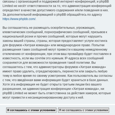
связаны с организацией и поддержкой интернет-конференций, и phpBB
Limited не несёт ответственности за то, что администрация конференций
определяет в качестве допустимого содержания и/или поведения в них.
За дополнительной информацией о phpBB обращайтесь по адресу
https://www.phpbb.com/
.
Вы соглашаетесь не размещать оскорбительных, угрожающих,
клеветнических сообщений, порнографических сообщений, призывов к
национальной розни и прочих сообщений, которые могут нарушить
законы вашей страны, страны, которая предоставляет услуги хостинга
для форумов «Хитрая команда» или международное право. Попытки
размещения таких сообщений могут привести к вашему немедленному
отключению от конференции, при этом ваш провайдер будет поставлен в
известность, если мы сочтём это нужным. IP-адреса всех сообщений
сохраняются для возможности проведения такой политики. Вы
соглашаетесь с тем, что администраторы форумов «Хитрая команда»
имеют право удалить, отредактировать, перенести или закрыть любую
тему в любое время по своему усмотрению. Как пользователь вы согласны
с тем, что введённая вами информация будет храниться в базе данных.
Хотя эта информация не будет открыта третьим лицам без вашего
разрешения, ни администрация конференции «Хитрая команда», ни
phpBB Limited не может быть ответственна за действия хакеров, которые
могут привести к несанкционированному доступу к ней.