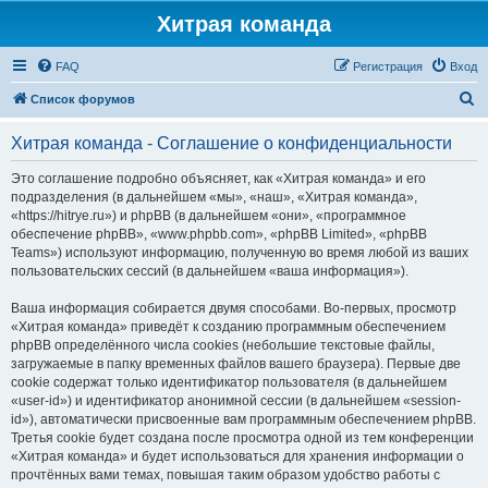
Хитрая команда
FAQ
Регистрация
Вход
П
Список форумов
о
Хитрая команда - Соглашение о конфиденциальности
и
с
Это соглашение подробно объясняет, как «Хитрая команда» и его
подразделения (в дальнейшем «мы», «наш», «Хитрая команда»,
к
«https://hitrye.ru») и phpBB (в дальнейшем «они», «программное
обеспечение phpBB», «www.phpbb.com», «phpBB Limited», «phpBB
Teams») используют информацию, полученную во время любой из ваших
пользовательских сессий (в дальнейшем «ваша информация»).
Ваша информация собирается двумя способами. Во-первых, просмотр
«Хитрая команда» приведёт к созданию программным обеспечением
phpBB определённого числа cookies (небольшие текстовые файлы,
загружаемые в папку временных файлов вашего браузера). Первые две
cookie содержат только идентификатор пользователя (в дальнейшем
«user-id») и идентификатор анонимной сессии (в дальнейшем «session-
id»), автоматически присвоенные вам программным обеспечением phpBB.
Третья cookie будет создана после просмотра одной из тем конференции
«Хитрая команда» и будет использоваться для хранения информации о
прочтённых вами темах, повышая таким образом удобство работы с