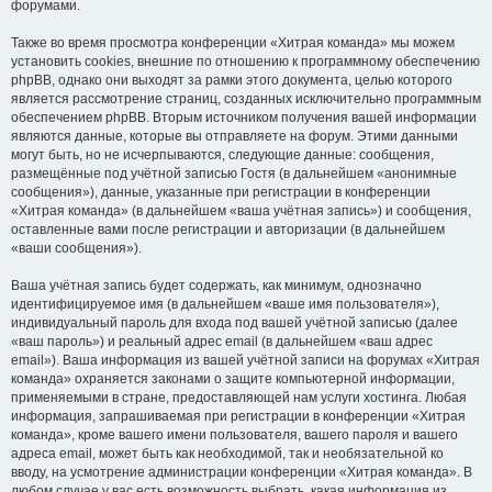
форумами.
Также во время просмотра конференции «Хитрая команда» мы можем
установить cookies, внешние по отношению к программному обеспечению
phpBB, однако они выходят за рамки этого документа, целью которого
является рассмотрение страниц, созданных исключительно программным
обеспечением phpBB. Вторым источником получения вашей информации
являются данные, которые вы отправляете на форум. Этими данными
могут быть, но не исчерпываются, следующие данные: сообщения,
размещённые под учётной записью Гостя (в дальнейшем «анонимные
сообщения»), данные, указанные при регистрации в конференции
«Хитрая команда» (в дальнейшем «ваша учётная запись») и сообщения,
оставленные вами после регистрации и авторизации (в дальнейшем
«ваши сообщения»).
Ваша учётная запись будет содержать, как минимум, однозначно
идентифицируемое имя (в дальнейшем «ваше имя пользователя»),
индивидуальный пароль для входа под вашей учётной записью (далее
«ваш пароль») и реальный адрес email (в дальнейшем «ваш адрес
email»). Ваша информация из вашей учётной записи на форумах «Хитрая
команда» охраняется законами о защите компьютерной информации,
применяемыми в стране, предоставляющей нам услуги хостинга. Любая
информация, запрашиваемая при регистрации в конференции «Хитрая
команда», кроме вашего имени пользователя, вашего пароля и вашего
адреса email, может быть как необходимой, так и необязательной ко
вводу, на усмотрение администрации конференции «Хитрая команда». В
любом случае у вас есть возможность выбрать, какая информация из