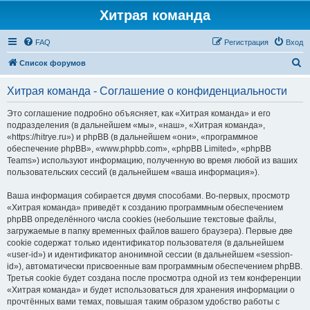
Хитрая команда
FAQ
Регистрация
Вход
П
Список форумов
о
Хитрая команда - Соглашение о конфиденциальности
и
с
Это соглашение подробно объясняет, как «Хитрая команда» и его
подразделения (в дальнейшем «мы», «наш», «Хитрая команда»,
к
«https://hitrye.ru») и phpBB (в дальнейшем «они», «программное
обеспечение phpBB», «www.phpbb.com», «phpBB Limited», «phpBB
Teams») используют информацию, полученную во время любой из ваших
пользовательских сессий (в дальнейшем «ваша информация»).
Ваша информация собирается двумя способами. Во-первых, просмотр
«Хитрая команда» приведёт к созданию программным обеспечением
phpBB определённого числа cookies (небольшие текстовые файлы,
загружаемые в папку временных файлов вашего браузера). Первые две
cookie содержат только идентификатор пользователя (в дальнейшем
«user-id») и идентификатор анонимной сессии (в дальнейшем «session-
id»), автоматически присвоенные вам программным обеспечением phpBB.
Третья cookie будет создана после просмотра одной из тем конференции
«Хитрая команда» и будет использоваться для хранения информации о
прочтённых вами темах, повышая таким образом удобство работы с