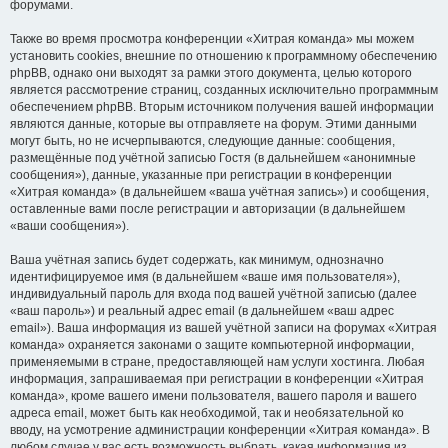
форумами.
Также во время просмотра конференции «Хитрая команда» мы можем
установить cookies, внешние по отношению к программному обеспечению
phpBB, однако они выходят за рамки этого документа, целью которого
является рассмотрение страниц, созданных исключительно программным
обеспечением phpBB. Вторым источником получения вашей информации
являются данные, которые вы отправляете на форум. Этими данными
могут быть, но не исчерпываются, следующие данные: сообщения,
размещённые под учётной записью Гостя (в дальнейшем «анонимные
сообщения»), данные, указанные при регистрации в конференции
«Хитрая команда» (в дальнейшем «ваша учётная запись») и сообщения,
оставленные вами после регистрации и авторизации (в дальнейшем
«ваши сообщения»).
Ваша учётная запись будет содержать, как минимум, однозначно
идентифицируемое имя (в дальнейшем «ваше имя пользователя»),
индивидуальный пароль для входа под вашей учётной записью (далее
«ваш пароль») и реальный адрес email (в дальнейшем «ваш адрес
email»). Ваша информация из вашей учётной записи на форумах «Хитрая
команда» охраняется законами о защите компьютерной информации,
применяемыми в стране, предоставляющей нам услуги хостинга. Любая
информация, запрашиваемая при регистрации в конференции «Хитрая
команда», кроме вашего имени пользователя, вашего пароля и вашего
адреса email, может быть как необходимой, так и необязательной ко
вводу, на усмотрение администрации конференции «Хитрая команда». В
любом случае у вас есть возможность выбрать, какая информация из