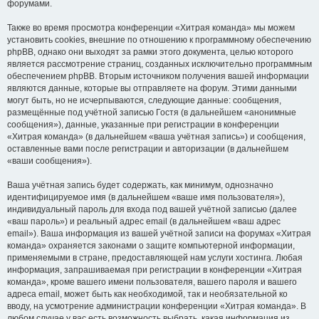
форумами.
Также во время просмотра конференции «Хитрая команда» мы можем
установить cookies, внешние по отношению к программному обеспечению
phpBB, однако они выходят за рамки этого документа, целью которого
является рассмотрение страниц, созданных исключительно программным
обеспечением phpBB. Вторым источником получения вашей информации
являются данные, которые вы отправляете на форум. Этими данными
могут быть, но не исчерпываются, следующие данные: сообщения,
размещённые под учётной записью Гостя (в дальнейшем «анонимные
сообщения»), данные, указанные при регистрации в конференции
«Хитрая команда» (в дальнейшем «ваша учётная запись») и сообщения,
оставленные вами после регистрации и авторизации (в дальнейшем
«ваши сообщения»).
Ваша учётная запись будет содержать, как минимум, однозначно
идентифицируемое имя (в дальнейшем «ваше имя пользователя»),
индивидуальный пароль для входа под вашей учётной записью (далее
«ваш пароль») и реальный адрес email (в дальнейшем «ваш адрес
email»). Ваша информация из вашей учётной записи на форумах «Хитрая
команда» охраняется законами о защите компьютерной информации,
применяемыми в стране, предоставляющей нам услуги хостинга. Любая
информация, запрашиваемая при регистрации в конференции «Хитрая
команда», кроме вашего имени пользователя, вашего пароля и вашего
адреса email, может быть как необходимой, так и необязательной ко
вводу, на усмотрение администрации конференции «Хитрая команда». В
любом случае у вас есть возможность выбрать, какая информация из