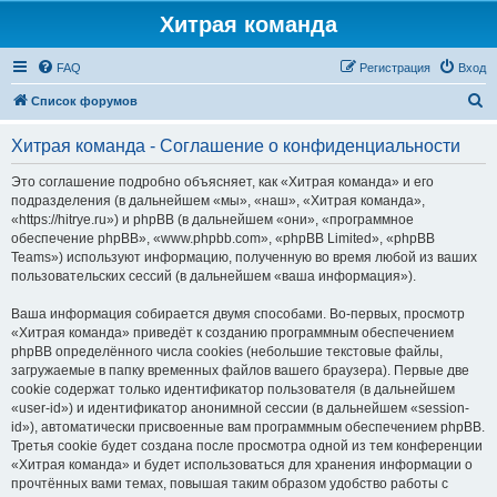
Хитрая команда
FAQ
Регистрация
Вход
П
Список форумов
о
Хитрая команда - Соглашение о конфиденциальности
и
с
Это соглашение подробно объясняет, как «Хитрая команда» и его
подразделения (в дальнейшем «мы», «наш», «Хитрая команда»,
к
«https://hitrye.ru») и phpBB (в дальнейшем «они», «программное
обеспечение phpBB», «www.phpbb.com», «phpBB Limited», «phpBB
Teams») используют информацию, полученную во время любой из ваших
пользовательских сессий (в дальнейшем «ваша информация»).
Ваша информация собирается двумя способами. Во-первых, просмотр
«Хитрая команда» приведёт к созданию программным обеспечением
phpBB определённого числа cookies (небольшие текстовые файлы,
загружаемые в папку временных файлов вашего браузера). Первые две
cookie содержат только идентификатор пользователя (в дальнейшем
«user-id») и идентификатор анонимной сессии (в дальнейшем «session-
id»), автоматически присвоенные вам программным обеспечением phpBB.
Третья cookie будет создана после просмотра одной из тем конференции
«Хитрая команда» и будет использоваться для хранения информации о
прочтённых вами темах, повышая таким образом удобство работы с