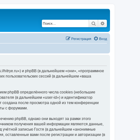
Поиск
Расширенный по
Регистрация
Вход
//hitrye.ru») и phpBB (в дальнейшем «они», «программное
их пользовательских сессий (в дальнейшем «ваша
ием phpBB определённого числа cookies (небольшие
ователя (в дальнейшем «user-id») и идентификатор
ет создана после просмотра одной из тем конференции
ты с форумами.
ечению phpBB, однако они выходят за рамки этого
точником получения вашей информации являются данные,
д учётной записью Гостя (в дальнейшем «анонимные
я, оставленные вами после регистрации и авторизации (в