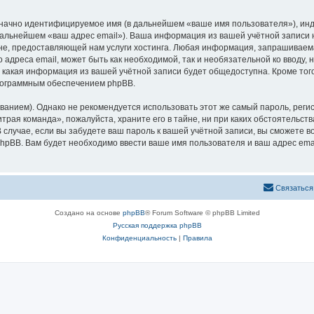
означно идентифицируемое имя (в дальнейшем «ваше имя пользователя»), ин
 дальнейшем «ваш адрес email»). Ваша информация из вашей учётной записи
е, предоставляющей нам услуги хостинга. Любая информация, запрашиваема
 адреса email, может быть как необходимой, так и необязательной ко вводу
 какая информация из вашей учётной записи будет общедоступна. Кроме того,
рограммным обеспечением phpBB.
ием). Однако не рекомендуется использовать этот же самый пароль, регист
трая команда», пожалуйста, храните его в тайне, ни при каких обстоятельств
В случае, если вы забудете ваш пароль к вашей учётной записи, вы сможете
pBB. Вам будет необходимо ввести ваше имя пользователя и ваш адрес emai
Связаться
Создано на основе
phpBB
® Forum Software © phpBB Limited
Русская поддержка phpBB
Конфиденциальность
|
Правила