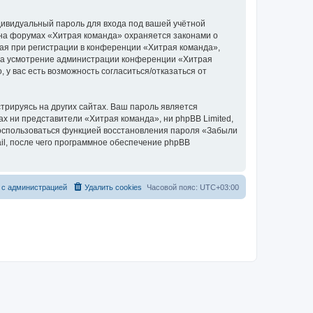
дивидуальный пароль для входа под вашей учётной
 на форумах «Хитрая команда» охраняется законами о
я при регистрации в конференции «Хитрая команда»,
, на усмотрение администрации конференции «Хитрая
 у вас есть возможность согласиться/отказаться от
рируясь на других сайтах. Ваш пароль является
ах ни представители «Хитрая команда», ни phpBB Limited,
 воспользоваться функцией восстановления пароля «Забыли
l, после чего программное обеспечение phpBB
 с администрацией
Удалить cookies
Часовой пояс:
UTC+03:00