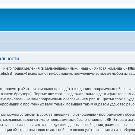
альности
 и его подразделения (в дальнейшем «мы», «наш», «Хитрая команда», «https:
 «phpBB Teams») используют информацию, полученную во время любой из ваш
, просмотр «Хитрая команда» приведёт к созданию программным обеспечен
вашего браузера). Первые две cookie содержат только идентификатор польз
чески присвоенные вам программным обеспечением phpBB. Третья cookie буд
информации о прочтённых вами темах, повышая таким образом удобство рабо
мы можем установить cookies, внешние по отношению к программному обесп
иц, созданных исключительно программным обеспечением phpBB. Вторым ис
быть, но не исчерпываются, следующие данные: сообщения, размещённые по
ренции «Хитрая команда» (в дальнейшем «ваша учётная запись») и сообщени