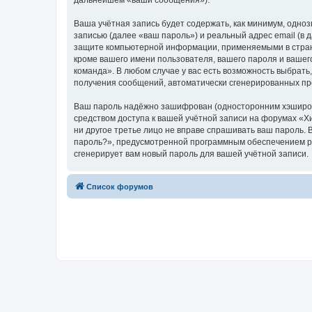
дальнейшем «ваши сообщения»).
Ваша учётная запись будет содержать, как минимум, одн
записью (далее «ваш пароль») и реальный адрес email (в
защите компьютерной информации, применяемыми в стран
кроме вашего имени пользователя, вашего пароля и вашего
команда». В любом случае у вас есть возможность выбрать,
получения сообщений, автоматически сгенерированных п
Ваш пароль надёжно зашифрован (односторонним хэширован
средством доступа к вашей учётной записи на форумах «Хи
ни другое третье лицо не вправе спрашивать ваш пароль. 
пароль?», предусмотренной программным обеспечением ph
сгенерирует вам новый пароль для вашей учётной записи.
Список форумов