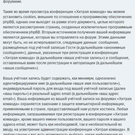
форумами.
Также во время просмотра конференции «Хитрая команда» мы можем
установить cookies, внешние по отношению к программному обеспечению
phpBB, однако они выходят за рамки этого документа, целью которого
является рассмотрение страниц, созданных исключительно программным
обеспечением phpBB. Вторым источником получения вашей информации
являются данные, которые вы отправляете на форум. Этими данными
могут быть, но не исчерпываются, следующие данные: сообщения,
размещённые под учётной записью Гостя (в дальнейшем «анонимные
сообщения»), данные, указанные при регистрации в конференции
«Хитрая команда» (в дальнейшем «ваша учётная запись») и сообщения,
оставленные вами после регистрации и авторизации (в дальнейшем
«ваши сообщения»).
Ваша учётная запись будет содержать, как минимум, однозначно
идентифицируемое имя (в дальнейшем «ваше имя пользователя»),
индивидуальный пароль для входа под вашей учётной записью (далее
«ваш пароль») и реальный адрес email (в дальнейшем «ваш адрес
email»). Ваша информация из вашей учётной записи на форумах «Хитрая
команда» охраняется законами о защите компьютерной информации,
применяемыми в стране, предоставляющей нам услуги хостинга. Любая
информация, запрашиваемая при регистрации в конференции «Хитрая
команда», кроме вашего имени пользователя, вашего пароля и вашего
адреса email, может быть как необходимой, так и необязательной ко
вводу, на усмотрение администрации конференции «Хитрая команда». В
любом случае у вас есть возможность выбрать, какая информация из