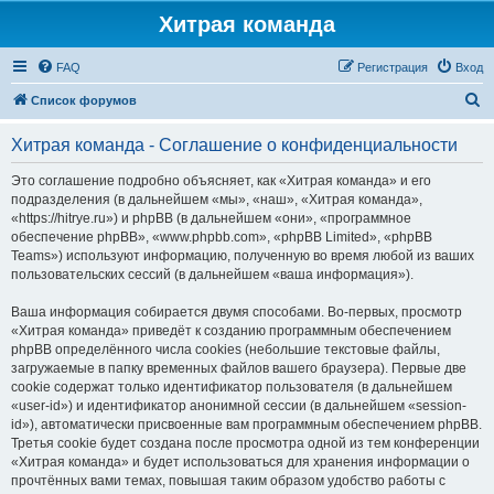
Хитрая команда
FAQ
Регистрация
Вход
П
Список форумов
о
Хитрая команда - Соглашение о конфиденциальности
и
с
Это соглашение подробно объясняет, как «Хитрая команда» и его
подразделения (в дальнейшем «мы», «наш», «Хитрая команда»,
к
«https://hitrye.ru») и phpBB (в дальнейшем «они», «программное
обеспечение phpBB», «www.phpbb.com», «phpBB Limited», «phpBB
Teams») используют информацию, полученную во время любой из ваших
пользовательских сессий (в дальнейшем «ваша информация»).
Ваша информация собирается двумя способами. Во-первых, просмотр
«Хитрая команда» приведёт к созданию программным обеспечением
phpBB определённого числа cookies (небольшие текстовые файлы,
загружаемые в папку временных файлов вашего браузера). Первые две
cookie содержат только идентификатор пользователя (в дальнейшем
«user-id») и идентификатор анонимной сессии (в дальнейшем «session-
id»), автоматически присвоенные вам программным обеспечением phpBB.
Третья cookie будет создана после просмотра одной из тем конференции
«Хитрая команда» и будет использоваться для хранения информации о
прочтённых вами темах, повышая таким образом удобство работы с