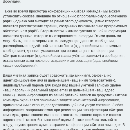
форумами.
Также во время просмотра конференции «Хитрая команда» мы можем
установить cookies, внешние по отношению к программному обеспечению
phpBB, однако они выходят за рамки этого документа, целью которого
является рассмотрение страниц, созданных исключительно программным
обеспечением phpBB. Вторым источником получения вашей информации
являются данные, которые вы отправляете на форум. Этими данными
могут быть, но не исчерпываются, следующие данные: сообщения,
размещённые под учётной записью Гостя (в дальнейшем «анонимные
сообщения»), данные, указанные при регистрации в конференции
«Хитрая команда» (в дальнейшем «ваша учётная запись») и сообщения,
оставленные вами после регистрации и авторизации (в дальнейшем
«ваши сообщения»).
Ваша учётная запись будет содержать, как минимум, однозначно
идентифицируемое имя (в дальнейшем «ваше имя пользователя»),
индивидуальный пароль для входа под вашей учётной записью (далее
«ваш пароль») и реальный адрес email (в дальнейшем «ваш адрес
email»). Ваша информация из вашей учётной записи на форумах «Хитрая
команда» охраняется законами о защите компьютерной информации,
применяемыми в стране, предоставляющей нам услуги хостинга. Любая
информация, запрашиваемая при регистрации в конференции «Хитрая
команда», кроме вашего имени пользователя, вашего пароля и вашего
адреса email, может быть как необходимой, так и необязательной ко
вводу, на усмотрение администрации конференции «Хитрая команда». В
любом случае у вас есть возможность выбрать, какая информация из