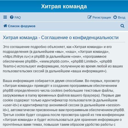
Хитрая команда
FAQ
Регистрация
Вход
П
Список форумов
о
Хитрая команда - Соглашение о конфиденциальности
и
с
Это соглашение подробно объясняет, как «Хитрая команда» и его
подразделения (в дальнейшем «мы», «наш», «Хитрая команда»,
к
«https://hitrye.ru») и phpBB (в дальнейшем «они», «программное
обеспечение phpBB», «www.phpbb.com», «phpBB Limited», «phpBB
Teams») используют информацию, полученную во время любой из ваших
пользовательских сессий (в дальнейшем «ваша информация»).
Ваша информация собирается двумя способами. Во-первых, просмотр
«Хитрая команда» приведёт к созданию программным обеспечением
phpBB определённого числа cookies (небольшие текстовые файлы,
загружаемые в папку временных файлов вашего браузера). Первые две
cookie содержат только идентификатор пользователя (в дальнейшем
«user-id») и идентификатор анонимной сессии (в дальнейшем «session-
id»), автоматически присвоенные вам программным обеспечением phpBB.
Третья cookie будет создана после просмотра одной из тем конференции
«Хитрая команда» и будет использоваться для хранения информации о
прочтённых вами темах, повышая таким образом удобство работы с