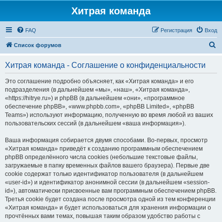
Хитрая команда
FAQ
Регистрация
Вход
П
Список форумов
о
Хитрая команда - Соглашение о конфиденциальности
и
с
Это соглашение подробно объясняет, как «Хитрая команда» и его
подразделения (в дальнейшем «мы», «наш», «Хитрая команда»,
к
«https://hitrye.ru») и phpBB (в дальнейшем «они», «программное
обеспечение phpBB», «www.phpbb.com», «phpBB Limited», «phpBB
Teams») используют информацию, полученную во время любой из ваших
пользовательских сессий (в дальнейшем «ваша информация»).
Ваша информация собирается двумя способами. Во-первых, просмотр
«Хитрая команда» приведёт к созданию программным обеспечением
phpBB определённого числа cookies (небольшие текстовые файлы,
загружаемые в папку временных файлов вашего браузера). Первые две
cookie содержат только идентификатор пользователя (в дальнейшем
«user-id») и идентификатор анонимной сессии (в дальнейшем «session-
id»), автоматически присвоенные вам программным обеспечением phpBB.
Третья cookie будет создана после просмотра одной из тем конференции
«Хитрая команда» и будет использоваться для хранения информации о
прочтённых вами темах, повышая таким образом удобство работы с