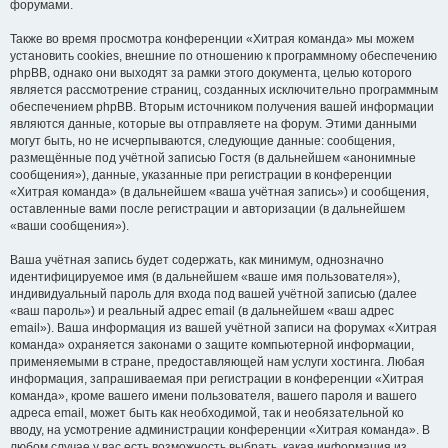
форумами.
Также во время просмотра конференции «Хитрая команда» мы можем
установить cookies, внешние по отношению к программному обеспечению
phpBB, однако они выходят за рамки этого документа, целью которого
является рассмотрение страниц, созданных исключительно программным
обеспечением phpBB. Вторым источником получения вашей информации
являются данные, которые вы отправляете на форум. Этими данными
могут быть, но не исчерпываются, следующие данные: сообщения,
размещённые под учётной записью Гостя (в дальнейшем «анонимные
сообщения»), данные, указанные при регистрации в конференции
«Хитрая команда» (в дальнейшем «ваша учётная запись») и сообщения,
оставленные вами после регистрации и авторизации (в дальнейшем
«ваши сообщения»).
Ваша учётная запись будет содержать, как минимум, однозначно
идентифицируемое имя (в дальнейшем «ваше имя пользователя»),
индивидуальный пароль для входа под вашей учётной записью (далее
«ваш пароль») и реальный адрес email (в дальнейшем «ваш адрес
email»). Ваша информация из вашей учётной записи на форумах «Хитрая
команда» охраняется законами о защите компьютерной информации,
применяемыми в стране, предоставляющей нам услуги хостинга. Любая
информация, запрашиваемая при регистрации в конференции «Хитрая
команда», кроме вашего имени пользователя, вашего пароля и вашего
адреса email, может быть как необходимой, так и необязательной ко
вводу, на усмотрение администрации конференции «Хитрая команда». В
любом случае у вас есть возможность выбрать, какая информация из