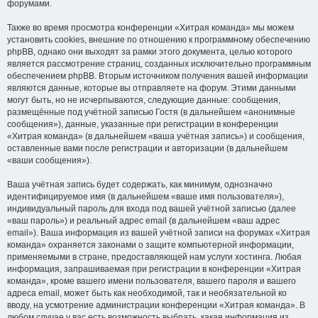
форумами.
Также во время просмотра конференции «Хитрая команда» мы можем
установить cookies, внешние по отношению к программному обеспечению
phpBB, однако они выходят за рамки этого документа, целью которого
является рассмотрение страниц, созданных исключительно программным
обеспечением phpBB. Вторым источником получения вашей информации
являются данные, которые вы отправляете на форум. Этими данными
могут быть, но не исчерпываются, следующие данные: сообщения,
размещённые под учётной записью Гостя (в дальнейшем «анонимные
сообщения»), данные, указанные при регистрации в конференции
«Хитрая команда» (в дальнейшем «ваша учётная запись») и сообщения,
оставленные вами после регистрации и авторизации (в дальнейшем
«ваши сообщения»).
Ваша учётная запись будет содержать, как минимум, однозначно
идентифицируемое имя (в дальнейшем «ваше имя пользователя»),
индивидуальный пароль для входа под вашей учётной записью (далее
«ваш пароль») и реальный адрес email (в дальнейшем «ваш адрес
email»). Ваша информация из вашей учётной записи на форумах «Хитрая
команда» охраняется законами о защите компьютерной информации,
применяемыми в стране, предоставляющей нам услуги хостинга. Любая
информация, запрашиваемая при регистрации в конференции «Хитрая
команда», кроме вашего имени пользователя, вашего пароля и вашего
адреса email, может быть как необходимой, так и необязательной ко
вводу, на усмотрение администрации конференции «Хитрая команда». В
любом случае у вас есть возможность выбрать, какая информация из