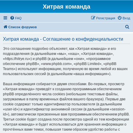
Хитрая команда
FAQ
Регистрация
Вход
П
Список форумов
о
Хитрая команда - Соглашение о конфиденциальности
и
с
Это соглашение подробно объясняет, как «Хитрая команда» и его
подразделения (в дальнейшем «мы», «наш», «Хитрая команда»,
к
«https://hitrye.ru») и phpBB (в дальнейшем «они», «программное
обеспечение phpBB», «www.phpbb.com», «phpBB Limited», «phpBB
Teams») используют информацию, полученную во время любой из ваших
пользовательских сессий (в дальнейшем «ваша информация»).
Ваша информация собирается двумя способами. Во-первых, просмотр
«Хитрая команда» приведёт к созданию программным обеспечением
phpBB определённого числа cookies (небольшие текстовые файлы,
загружаемые в папку временных файлов вашего браузера). Первые две
cookie содержат только идентификатор пользователя (в дальнейшем
«user-id») и идентификатор анонимной сессии (в дальнейшем «session-
id»), автоматически присвоенные вам программным обеспечением phpBB.
Третья cookie будет создана после просмотра одной из тем конференции
«Хитрая команда» и будет использоваться для хранения информации о
прочтённых вами темах, повышая таким образом удобство работы с