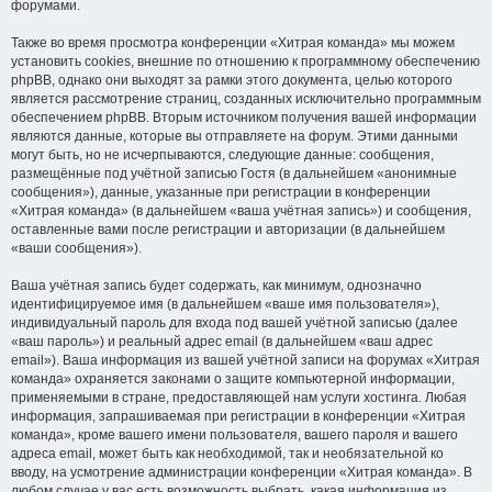
форумами.
Также во время просмотра конференции «Хитрая команда» мы можем
установить cookies, внешние по отношению к программному обеспечению
phpBB, однако они выходят за рамки этого документа, целью которого
является рассмотрение страниц, созданных исключительно программным
обеспечением phpBB. Вторым источником получения вашей информации
являются данные, которые вы отправляете на форум. Этими данными
могут быть, но не исчерпываются, следующие данные: сообщения,
размещённые под учётной записью Гостя (в дальнейшем «анонимные
сообщения»), данные, указанные при регистрации в конференции
«Хитрая команда» (в дальнейшем «ваша учётная запись») и сообщения,
оставленные вами после регистрации и авторизации (в дальнейшем
«ваши сообщения»).
Ваша учётная запись будет содержать, как минимум, однозначно
идентифицируемое имя (в дальнейшем «ваше имя пользователя»),
индивидуальный пароль для входа под вашей учётной записью (далее
«ваш пароль») и реальный адрес email (в дальнейшем «ваш адрес
email»). Ваша информация из вашей учётной записи на форумах «Хитрая
команда» охраняется законами о защите компьютерной информации,
применяемыми в стране, предоставляющей нам услуги хостинга. Любая
информация, запрашиваемая при регистрации в конференции «Хитрая
команда», кроме вашего имени пользователя, вашего пароля и вашего
адреса email, может быть как необходимой, так и необязательной ко
вводу, на усмотрение администрации конференции «Хитрая команда». В
любом случае у вас есть возможность выбрать, какая информация из