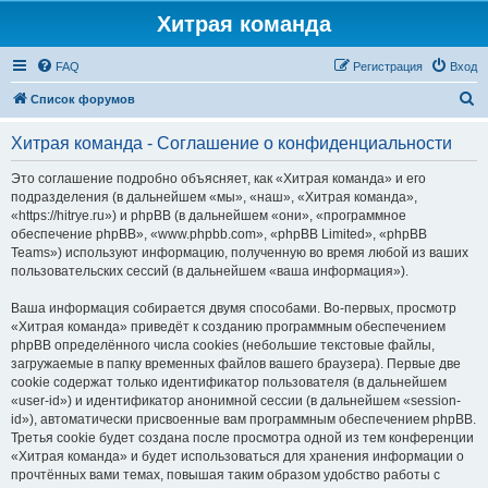
Хитрая команда
FAQ
Регистрация
Вход
П
Список форумов
о
Хитрая команда - Соглашение о конфиденциальности
и
с
Это соглашение подробно объясняет, как «Хитрая команда» и его
подразделения (в дальнейшем «мы», «наш», «Хитрая команда»,
к
«https://hitrye.ru») и phpBB (в дальнейшем «они», «программное
обеспечение phpBB», «www.phpbb.com», «phpBB Limited», «phpBB
Teams») используют информацию, полученную во время любой из ваших
пользовательских сессий (в дальнейшем «ваша информация»).
Ваша информация собирается двумя способами. Во-первых, просмотр
«Хитрая команда» приведёт к созданию программным обеспечением
phpBB определённого числа cookies (небольшие текстовые файлы,
загружаемые в папку временных файлов вашего браузера). Первые две
cookie содержат только идентификатор пользователя (в дальнейшем
«user-id») и идентификатор анонимной сессии (в дальнейшем «session-
id»), автоматически присвоенные вам программным обеспечением phpBB.
Третья cookie будет создана после просмотра одной из тем конференции
«Хитрая команда» и будет использоваться для хранения информации о
прочтённых вами темах, повышая таким образом удобство работы с