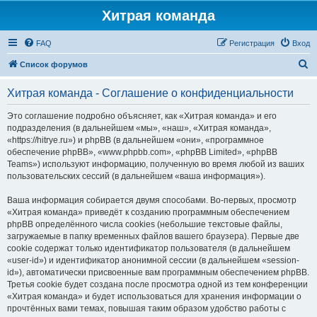
Хитрая команда
FAQ
Регистрация
Вход
П
Список форумов
о
Хитрая команда - Соглашение о конфиденциальности
и
с
Это соглашение подробно объясняет, как «Хитрая команда» и его
подразделения (в дальнейшем «мы», «наш», «Хитрая команда»,
к
«https://hitrye.ru») и phpBB (в дальнейшем «они», «программное
обеспечение phpBB», «www.phpbb.com», «phpBB Limited», «phpBB
Teams») используют информацию, полученную во время любой из ваших
пользовательских сессий (в дальнейшем «ваша информация»).
Ваша информация собирается двумя способами. Во-первых, просмотр
«Хитрая команда» приведёт к созданию программным обеспечением
phpBB определённого числа cookies (небольшие текстовые файлы,
загружаемые в папку временных файлов вашего браузера). Первые две
cookie содержат только идентификатор пользователя (в дальнейшем
«user-id») и идентификатор анонимной сессии (в дальнейшем «session-
id»), автоматически присвоенные вам программным обеспечением phpBB.
Третья cookie будет создана после просмотра одной из тем конференции
«Хитрая команда» и будет использоваться для хранения информации о
прочтённых вами темах, повышая таким образом удобство работы с