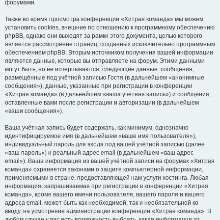
форумами.
Также во время просмотра конференции «Хитрая команда» мы можем
установить cookies, внешние по отношению к программному обеспечению
phpBB, однако они выходят за рамки этого документа, целью которого
является рассмотрение страниц, созданных исключительно программным
обеспечением phpBB. Вторым источником получения вашей информации
являются данные, которые вы отправляете на форум. Этими данными
могут быть, но не исчерпываются, следующие данные: сообщения,
размещённые под учётной записью Гостя (в дальнейшем «анонимные
сообщения»), данные, указанные при регистрации в конференции
«Хитрая команда» (в дальнейшем «ваша учётная запись») и сообщения,
оставленные вами после регистрации и авторизации (в дальнейшем
«ваши сообщения»).
Ваша учётная запись будет содержать, как минимум, однозначно
идентифицируемое имя (в дальнейшем «ваше имя пользователя»),
индивидуальный пароль для входа под вашей учётной записью (далее
«ваш пароль») и реальный адрес email (в дальнейшем «ваш адрес
email»). Ваша информация из вашей учётной записи на форумах «Хитрая
команда» охраняется законами о защите компьютерной информации,
применяемыми в стране, предоставляющей нам услуги хостинга. Любая
информация, запрашиваемая при регистрации в конференции «Хитрая
команда», кроме вашего имени пользователя, вашего пароля и вашего
адреса email, может быть как необходимой, так и необязательной ко
вводу, на усмотрение администрации конференции «Хитрая команда». В
любом случае у вас есть возможность выбрать, какая информация из