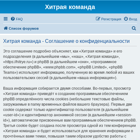
Хитрая команда
FAQ
Регистрация
Вход
П
Список форумов
о
Хитрая команда - Соглашение о конфиденциальности
и
с
Это соглашение подробно объясняет, как «Хитрая команда» и его
подразделения (в дальнейшем «мы», «наш», «Хитрая команда»,
к
«https://hitrye.ru») и phpBB (в дальнейшем «они», «программное
обеспечение phpBB», «www.phpbb.com», «phpBB Limited», «phpBB
Teams») используют информацию, полученную во время любой из ваших
пользовательских сессий (в дальнейшем «ваша информация»).
Ваша информация собирается двумя способами. Во-первых, просмотр
«Хитрая команда» приведёт к созданию программным обеспечением
phpBB определённого числа cookies (небольшие текстовые файлы,
загружаемые в папку временных файлов вашего браузера). Первые две
cookie содержат только идентификатор пользователя (в дальнейшем
«user-id») и идентификатор анонимной сессии (в дальнейшем «session-
id»), автоматически присвоенные вам программным обеспечением phpBB.
Третья cookie будет создана после просмотра одной из тем конференции
«Хитрая команда» и будет использоваться для хранения информации о
прочтённых вами темах, повышая таким образом удобство работы с