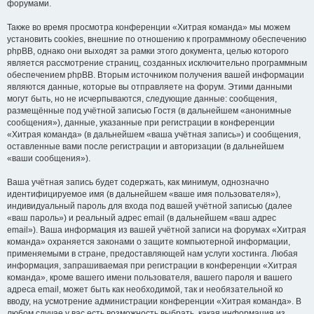
форумами.
Также во время просмотра конференции «Хитрая команда» мы можем
установить cookies, внешние по отношению к программному обеспечению
phpBB, однако они выходят за рамки этого документа, целью которого
является рассмотрение страниц, созданных исключительно программным
обеспечением phpBB. Вторым источником получения вашей информации
являются данные, которые вы отправляете на форум. Этими данными
могут быть, но не исчерпываются, следующие данные: сообщения,
размещённые под учётной записью Гостя (в дальнейшем «анонимные
сообщения»), данные, указанные при регистрации в конференции
«Хитрая команда» (в дальнейшем «ваша учётная запись») и сообщения,
оставленные вами после регистрации и авторизации (в дальнейшем
«ваши сообщения»).
Ваша учётная запись будет содержать, как минимум, однозначно
идентифицируемое имя (в дальнейшем «ваше имя пользователя»),
индивидуальный пароль для входа под вашей учётной записью (далее
«ваш пароль») и реальный адрес email (в дальнейшем «ваш адрес
email»). Ваша информация из вашей учётной записи на форумах «Хитрая
команда» охраняется законами о защите компьютерной информации,
применяемыми в стране, предоставляющей нам услуги хостинга. Любая
информация, запрашиваемая при регистрации в конференции «Хитрая
команда», кроме вашего имени пользователя, вашего пароля и вашего
адреса email, может быть как необходимой, так и необязательной ко
вводу, на усмотрение администрации конференции «Хитрая команда». В
любом случае у вас есть возможность выбрать, какая информация из