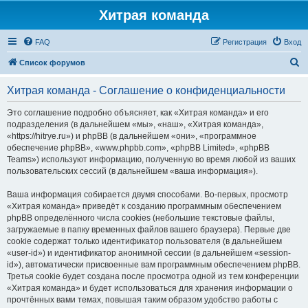
Хитрая команда
FAQ
Регистрация
Вход
П
Список форумов
о
Хитрая команда - Соглашение о конфиденциальности
и
с
Это соглашение подробно объясняет, как «Хитрая команда» и его
подразделения (в дальнейшем «мы», «наш», «Хитрая команда»,
к
«https://hitrye.ru») и phpBB (в дальнейшем «они», «программное
обеспечение phpBB», «www.phpbb.com», «phpBB Limited», «phpBB
Teams») используют информацию, полученную во время любой из ваших
пользовательских сессий (в дальнейшем «ваша информация»).
Ваша информация собирается двумя способами. Во-первых, просмотр
«Хитрая команда» приведёт к созданию программным обеспечением
phpBB определённого числа cookies (небольшие текстовые файлы,
загружаемые в папку временных файлов вашего браузера). Первые две
cookie содержат только идентификатор пользователя (в дальнейшем
«user-id») и идентификатор анонимной сессии (в дальнейшем «session-
id»), автоматически присвоенные вам программным обеспечением phpBB.
Третья cookie будет создана после просмотра одной из тем конференции
«Хитрая команда» и будет использоваться для хранения информации о
прочтённых вами темах, повышая таким образом удобство работы с