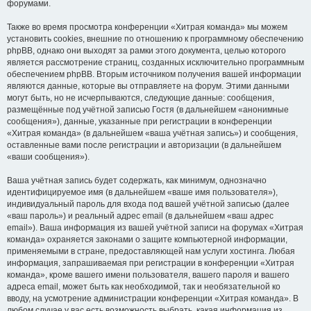
форумами.
Также во время просмотра конференции «Хитрая команда» мы можем
установить cookies, внешние по отношению к программному обеспечению
phpBB, однако они выходят за рамки этого документа, целью которого
является рассмотрение страниц, созданных исключительно программным
обеспечением phpBB. Вторым источником получения вашей информации
являются данные, которые вы отправляете на форум. Этими данными
могут быть, но не исчерпываются, следующие данные: сообщения,
размещённые под учётной записью Гостя (в дальнейшем «анонимные
сообщения»), данные, указанные при регистрации в конференции
«Хитрая команда» (в дальнейшем «ваша учётная запись») и сообщения,
оставленные вами после регистрации и авторизации (в дальнейшем
«ваши сообщения»).
Ваша учётная запись будет содержать, как минимум, однозначно
идентифицируемое имя (в дальнейшем «ваше имя пользователя»),
индивидуальный пароль для входа под вашей учётной записью (далее
«ваш пароль») и реальный адрес email (в дальнейшем «ваш адрес
email»). Ваша информация из вашей учётной записи на форумах «Хитрая
команда» охраняется законами о защите компьютерной информации,
применяемыми в стране, предоставляющей нам услуги хостинга. Любая
информация, запрашиваемая при регистрации в конференции «Хитрая
команда», кроме вашего имени пользователя, вашего пароля и вашего
адреса email, может быть как необходимой, так и необязательной ко
вводу, на усмотрение администрации конференции «Хитрая команда». В
любом случае у вас есть возможность выбрать, какая информация из