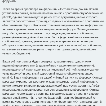
форумами.
Также во время просмотра конференции «Хитрая команда» мы можем
установить cookies, внешние по отношению к программному обеспечению
phpBB, однако они выходят за рамки этого документа, целью которого
является рассмотрение страниц, созданных исключительно программным
обеспечением phpBB. Вторым источником получения вашей информации
являются данные, которые вы отправляете на форум. Этими данными
могут быть, но не исчерпываются, следующие данные: сообщения,
размещённые под учётной записью Гостя (в дальнейшем «анонимные
сообщения»), данные, указанные при регистрации в конференции
«Хитрая команда» (в дальнейшем «ваша учётная запись») и сообщения,
оставленные вами после регистрации и авторизации (в дальнейшем
«ваши сообщения»).
Ваша учётная запись будет содержать, как минимум, однозначно
идентифицируемое имя (в дальнейшем «ваше имя пользователя»),
индивидуальный пароль для входа под вашей учётной записью (далее
«ваш пароль») и реальный адрес email (в дальнейшем «ваш адрес
email»). Ваша информация из вашей учётной записи на форумах «Хитрая
команда» охраняется законами о защите компьютерной информации,
применяемыми в стране, предоставляющей нам услуги хостинга. Любая
информация, запрашиваемая при регистрации в конференции «Хитрая
команда», кроме вашего имени пользователя, вашего пароля и вашего
адреса email, может быть как необходимой, так и необязательной ко
вводу, на усмотрение администрации конференции «Хитрая команда». В
любом случае у вас есть возможность выбрать, какая информация из