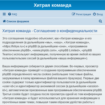
Хитрая команда
FAQ
Регистрация
Вход
П
Список форумов
о
Хитрая команда - Соглашение о конфиденциальности
и
с
Это соглашение подробно объясняет, как «Хитрая команда» и его
подразделения (в дальнейшем «мы», «наш», «Хитрая команда»,
к
«https://hitrye.ru») и phpBB (в дальнейшем «они», «программное
обеспечение phpBB», «www.phpbb.com», «phpBB Limited», «phpBB
Teams») используют информацию, полученную во время любой из ваших
пользовательских сессий (в дальнейшем «ваша информация»).
Ваша информация собирается двумя способами. Во-первых, просмотр
«Хитрая команда» приведёт к созданию программным обеспечением
phpBB определённого числа cookies (небольшие текстовые файлы,
загружаемые в папку временных файлов вашего браузера). Первые две
cookie содержат только идентификатор пользователя (в дальнейшем
«user-id») и идентификатор анонимной сессии (в дальнейшем «session-
id»), автоматически присвоенные вам программным обеспечением phpBB.
Третья cookie будет создана после просмотра одной из тем конференции
«Хитрая команда» и будет использоваться для хранения информации о
прочтённых вами темах, повышая таким образом удобство работы с