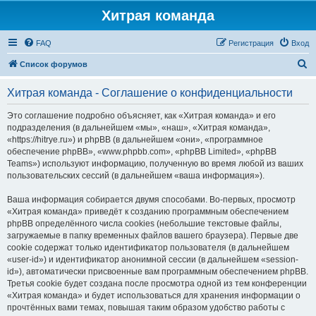
Хитрая команда
FAQ
Регистрация
Вход
П
Список форумов
о
Хитрая команда - Соглашение о конфиденциальности
и
с
Это соглашение подробно объясняет, как «Хитрая команда» и его
подразделения (в дальнейшем «мы», «наш», «Хитрая команда»,
к
«https://hitrye.ru») и phpBB (в дальнейшем «они», «программное
обеспечение phpBB», «www.phpbb.com», «phpBB Limited», «phpBB
Teams») используют информацию, полученную во время любой из ваших
пользовательских сессий (в дальнейшем «ваша информация»).
Ваша информация собирается двумя способами. Во-первых, просмотр
«Хитрая команда» приведёт к созданию программным обеспечением
phpBB определённого числа cookies (небольшие текстовые файлы,
загружаемые в папку временных файлов вашего браузера). Первые две
cookie содержат только идентификатор пользователя (в дальнейшем
«user-id») и идентификатор анонимной сессии (в дальнейшем «session-
id»), автоматически присвоенные вам программным обеспечением phpBB.
Третья cookie будет создана после просмотра одной из тем конференции
«Хитрая команда» и будет использоваться для хранения информации о
прочтённых вами темах, повышая таким образом удобство работы с