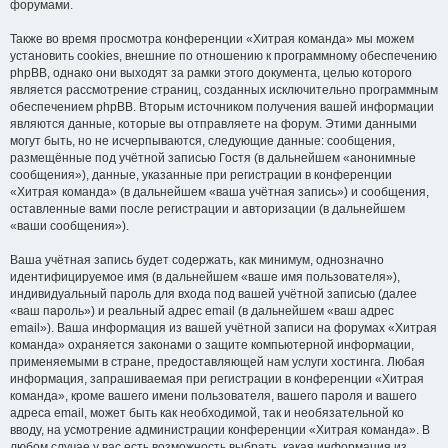
форумами.
Также во время просмотра конференции «Хитрая команда» мы можем
установить cookies, внешние по отношению к программному обеспечению
phpBB, однако они выходят за рамки этого документа, целью которого
является рассмотрение страниц, созданных исключительно программным
обеспечением phpBB. Вторым источником получения вашей информации
являются данные, которые вы отправляете на форум. Этими данными
могут быть, но не исчерпываются, следующие данные: сообщения,
размещённые под учётной записью Гостя (в дальнейшем «анонимные
сообщения»), данные, указанные при регистрации в конференции
«Хитрая команда» (в дальнейшем «ваша учётная запись») и сообщения,
оставленные вами после регистрации и авторизации (в дальнейшем
«ваши сообщения»).
Ваша учётная запись будет содержать, как минимум, однозначно
идентифицируемое имя (в дальнейшем «ваше имя пользователя»),
индивидуальный пароль для входа под вашей учётной записью (далее
«ваш пароль») и реальный адрес email (в дальнейшем «ваш адрес
email»). Ваша информация из вашей учётной записи на форумах «Хитрая
команда» охраняется законами о защите компьютерной информации,
применяемыми в стране, предоставляющей нам услуги хостинга. Любая
информация, запрашиваемая при регистрации в конференции «Хитрая
команда», кроме вашего имени пользователя, вашего пароля и вашего
адреса email, может быть как необходимой, так и необязательной ко
вводу, на усмотрение администрации конференции «Хитрая команда». В
любом случае у вас есть возможность выбрать, какая информация из