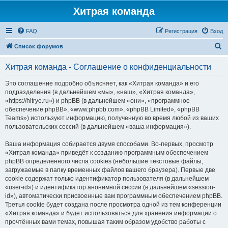
Хитрая команда
FAQ
Регистрация
Вход
П
Список форумов
о
Хитрая команда - Соглашение о конфиденциальности
и
с
Это соглашение подробно объясняет, как «Хитрая команда» и его
подразделения (в дальнейшем «мы», «наш», «Хитрая команда»,
к
«https://hitrye.ru») и phpBB (в дальнейшем «они», «программное
обеспечение phpBB», «www.phpbb.com», «phpBB Limited», «phpBB
Teams») используют информацию, полученную во время любой из ваших
пользовательских сессий (в дальнейшем «ваша информация»).
Ваша информация собирается двумя способами. Во-первых, просмотр
«Хитрая команда» приведёт к созданию программным обеспечением
phpBB определённого числа cookies (небольшие текстовые файлы,
загружаемые в папку временных файлов вашего браузера). Первые две
cookie содержат только идентификатор пользователя (в дальнейшем
«user-id») и идентификатор анонимной сессии (в дальнейшем «session-
id»), автоматически присвоенные вам программным обеспечением phpBB.
Третья cookie будет создана после просмотра одной из тем конференции
«Хитрая команда» и будет использоваться для хранения информации о
прочтённых вами темах, повышая таким образом удобство работы с