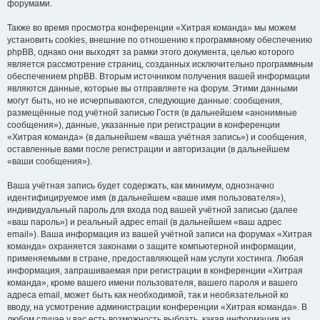
форумами.
Также во время просмотра конференции «Хитрая команда» мы можем
установить cookies, внешние по отношению к программному обеспечению
phpBB, однако они выходят за рамки этого документа, целью которого
является рассмотрение страниц, созданных исключительно программным
обеспечением phpBB. Вторым источником получения вашей информации
являются данные, которые вы отправляете на форум. Этими данными
могут быть, но не исчерпываются, следующие данные: сообщения,
размещённые под учётной записью Гостя (в дальнейшем «анонимные
сообщения»), данные, указанные при регистрации в конференции
«Хитрая команда» (в дальнейшем «ваша учётная запись») и сообщения,
оставленные вами после регистрации и авторизации (в дальнейшем
«ваши сообщения»).
Ваша учётная запись будет содержать, как минимум, однозначно
идентифицируемое имя (в дальнейшем «ваше имя пользователя»),
индивидуальный пароль для входа под вашей учётной записью (далее
«ваш пароль») и реальный адрес email (в дальнейшем «ваш адрес
email»). Ваша информация из вашей учётной записи на форумах «Хитрая
команда» охраняется законами о защите компьютерной информации,
применяемыми в стране, предоставляющей нам услуги хостинга. Любая
информация, запрашиваемая при регистрации в конференции «Хитрая
команда», кроме вашего имени пользователя, вашего пароля и вашего
адреса email, может быть как необходимой, так и необязательной ко
вводу, на усмотрение администрации конференции «Хитрая команда». В
любом случае у вас есть возможность выбрать, какая информация из