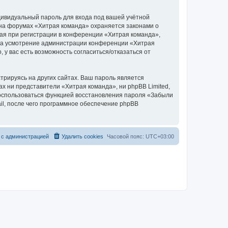
дивидуальный пароль для входа под вашей учётной
 на форумах «Хитрая команда» охраняется законами о
я при регистрации в конференции «Хитрая команда»,
, на усмотрение администрации конференции «Хитрая
 у вас есть возможность согласиться/отказаться от
рируясь на других сайтах. Ваш пароль является
ах ни представители «Хитрая команда», ни phpBB Limited,
 воспользоваться функцией восстановления пароля «Забыли
l, после чего программное обеспечение phpBB
 с администрацией
Удалить cookies
Часовой пояс:
UTC+03:00