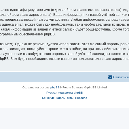
означно идентифицируемое имя (в дальнейшем «ваше имя пользователя»), ин
 дальнейшем «ваш адрес email»). Ваша информация из вашей учётной записи
е, предоставляющей нам услуги хостинга. Любая информация, запрашиваема
 адреса email, может быть как необходимой, так и необязательной ко вводу
 какая информация из вашей учётной записи будет общедоступна. Кроме того,
рограммным обеспечением phpBB.
ием). Однако не рекомендуется использовать этот же самый пароль, регист
трая команда», пожалуйста, храните его в тайне, ни при каких обстоятельств
В случае, если вы забудете ваш пароль к вашей учётной записи, вы сможете
pBB. Вам будет необходимо ввести ваше имя пользователя и ваш адрес emai
Связаться
Создано на основе
phpBB
® Forum Software © phpBB Limited
Русская поддержка phpBB
Конфиденциальность
|
Правила