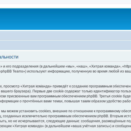
альности
 и его подразделения (в дальнейшем «мы», «наш», «Хитрая команда», «https:
 «phpBB Teams») используют информацию, полученную во время любой из ваш
, просмотр «Хитрая команда» приведёт к созданию программным обеспечен
вашего браузера). Первые две cookie содержат только идентификатор польз
чески присвоенные вам программным обеспечением phpBB. Третья cookie буд
информации о прочтённых вами темах, повышая таким образом удобство рабо
мы можем установить cookies, внешние по отношению к программному обесп
иц, созданных исключительно программным обеспечением phpBB. Вторым ис
быть, но не исчерпываются, следующие данные: сообщения, размещённые по
ренции «Хитрая команда» (в дальнейшем «ваша учётная запись») и сообщени