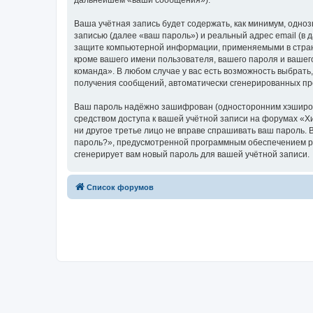
дальнейшем «ваши сообщения»).
Ваша учётная запись будет содержать, как минимум, одн
записью (далее «ваш пароль») и реальный адрес email (в
защите компьютерной информации, применяемыми в стран
кроме вашего имени пользователя, вашего пароля и вашего
команда». В любом случае у вас есть возможность выбрать,
получения сообщений, автоматически сгенерированных п
Ваш пароль надёжно зашифрован (односторонним хэширован
средством доступа к вашей учётной записи на форумах «Хи
ни другое третье лицо не вправе спрашивать ваш пароль. 
пароль?», предусмотренной программным обеспечением ph
сгенерирует вам новый пароль для вашей учётной записи.
Список форумов