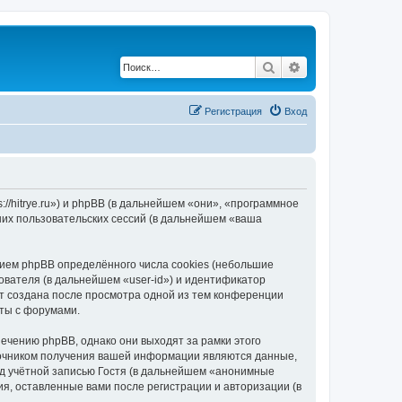
Поиск
Расширенный по
Регистрация
Вход
//hitrye.ru») и phpBB (в дальнейшем «они», «программное
их пользовательских сессий (в дальнейшем «ваша
ием phpBB определённого числа cookies (небольшие
ователя (в дальнейшем «user-id») и идентификатор
ет создана после просмотра одной из тем конференции
ты с форумами.
ечению phpBB, однако они выходят за рамки этого
точником получения вашей информации являются данные,
д учётной записью Гостя (в дальнейшем «анонимные
я, оставленные вами после регистрации и авторизации (в