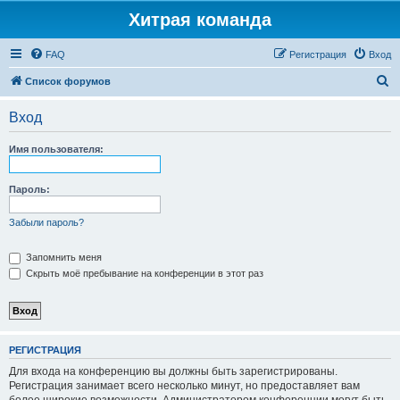
Хитрая команда
FAQ
Регистрация
Вход
П
Список форумов
о
Вход
и
с
Имя пользователя:
к
Пароль:
Забыли пароль?
Запомнить меня
Скрыть моё пребывание на конференции в этот раз
РЕГИСТРАЦИЯ
Для входа на конференцию вы должны быть зарегистрированы.
Регистрация занимает всего несколько минут, но предоставляет вам
более широкие возможности. Администратором конференции могут быть