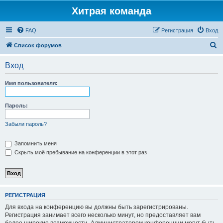
Хитрая команда
FAQ
Регистрация
Вход
П
Список форумов
о
Вход
и
с
Имя пользователя:
к
Пароль:
Забыли пароль?
Запомнить меня
Скрыть моё пребывание на конференции в этот раз
РЕГИСТРАЦИЯ
Для входа на конференцию вы должны быть зарегистрированы.
Регистрация занимает всего несколько минут, но предоставляет вам
более широкие возможности. Администратором конференции могут быть