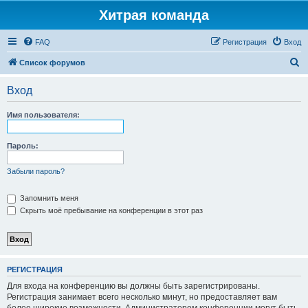
Хитрая команда
FAQ
Регистрация
Вход
П
Список форумов
о
Вход
и
с
Имя пользователя:
к
Пароль:
Забыли пароль?
Запомнить меня
Скрыть моё пребывание на конференции в этот раз
РЕГИСТРАЦИЯ
Для входа на конференцию вы должны быть зарегистрированы.
Регистрация занимает всего несколько минут, но предоставляет вам
более широкие возможности. Администратором конференции могут быть