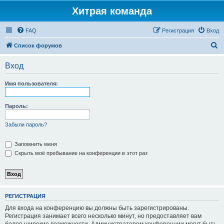
Хитрая команда
FAQ
Регистрация
Вход
П
Список форумов
о
Вход
и
с
Имя пользователя:
к
Пароль:
Забыли пароль?
Запомнить меня
Скрыть моё пребывание на конференции в этот раз
РЕГИСТРАЦИЯ
Для входа на конференцию вы должны быть зарегистрированы.
Регистрация занимает всего несколько минут, но предоставляет вам
более широкие возможности. Администратором конференции могут быть