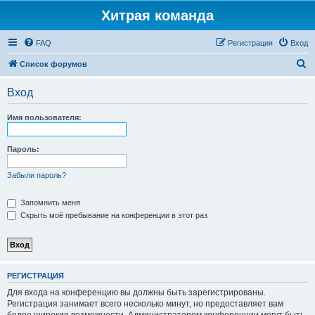
Хитрая команда
FAQ
Регистрация
Вход
П
Список форумов
о
Вход
и
с
Имя пользователя:
к
Пароль:
Забыли пароль?
Запомнить меня
Скрыть моё пребывание на конференции в этот раз
РЕГИСТРАЦИЯ
Для входа на конференцию вы должны быть зарегистрированы.
Регистрация занимает всего несколько минут, но предоставляет вам
более широкие возможности. Администратором конференции могут быть