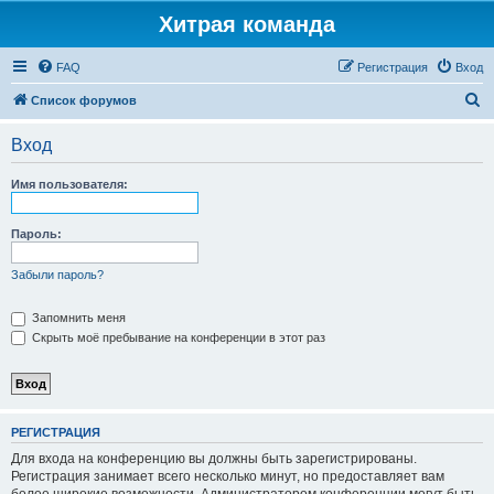
Хитрая команда
FAQ
Регистрация
Вход
П
Список форумов
о
Вход
и
с
Имя пользователя:
к
Пароль:
Забыли пароль?
Запомнить меня
Скрыть моё пребывание на конференции в этот раз
РЕГИСТРАЦИЯ
Для входа на конференцию вы должны быть зарегистрированы.
Регистрация занимает всего несколько минут, но предоставляет вам
более широкие возможности. Администратором конференции могут быть