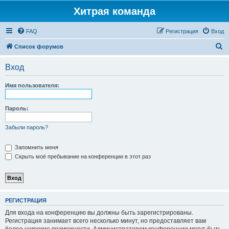
Хитрая команда
FAQ
Регистрация
Вход
П
Список форумов
о
Вход
и
с
Имя пользователя:
к
Пароль:
Забыли пароль?
Запомнить меня
Скрыть моё пребывание на конференции в этот раз
РЕГИСТРАЦИЯ
Для входа на конференцию вы должны быть зарегистрированы.
Регистрация занимает всего несколько минут, но предоставляет вам
более широкие возможности. Администратором конференции могут быть