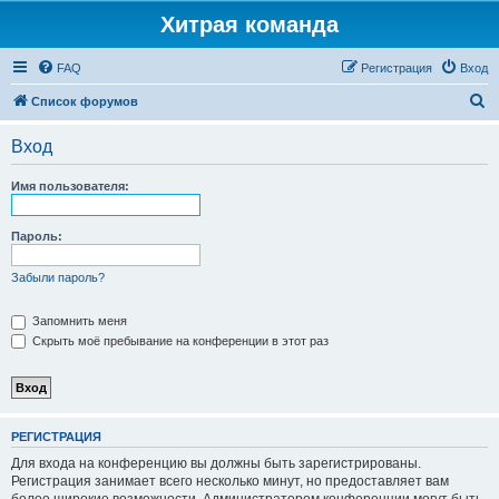
Хитрая команда
FAQ
Регистрация
Вход
П
Список форумов
о
Вход
и
с
Имя пользователя:
к
Пароль:
Забыли пароль?
Запомнить меня
Скрыть моё пребывание на конференции в этот раз
РЕГИСТРАЦИЯ
Для входа на конференцию вы должны быть зарегистрированы.
Регистрация занимает всего несколько минут, но предоставляет вам
более широкие возможности. Администратором конференции могут быть