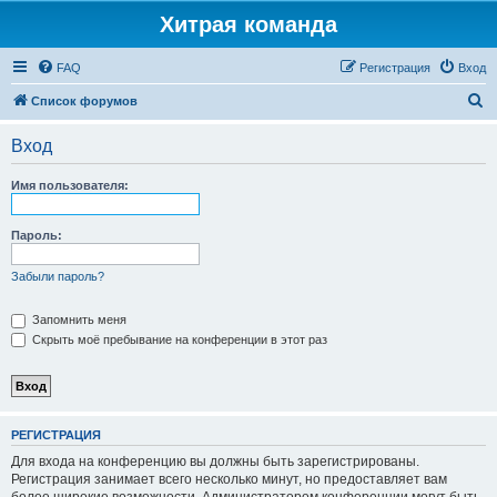
Хитрая команда
FAQ
Регистрация
Вход
П
Список форумов
о
Вход
и
с
Имя пользователя:
к
Пароль:
Забыли пароль?
Запомнить меня
Скрыть моё пребывание на конференции в этот раз
РЕГИСТРАЦИЯ
Для входа на конференцию вы должны быть зарегистрированы.
Регистрация занимает всего несколько минут, но предоставляет вам
более широкие возможности. Администратором конференции могут быть