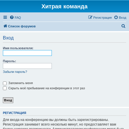
Хитрая команда
FAQ
Регистрация
Вход
П
Список форумов
о
Вход
и
с
Имя пользователя:
к
Пароль:
Забыли пароль?
Запомнить меня
Скрыть моё пребывание на конференции в этот раз
РЕГИСТРАЦИЯ
Для входа на конференцию вы должны быть зарегистрированы.
Регистрация занимает всего несколько минут, но предоставляет вам
более широкие возможности. Администратором конференции могут быть