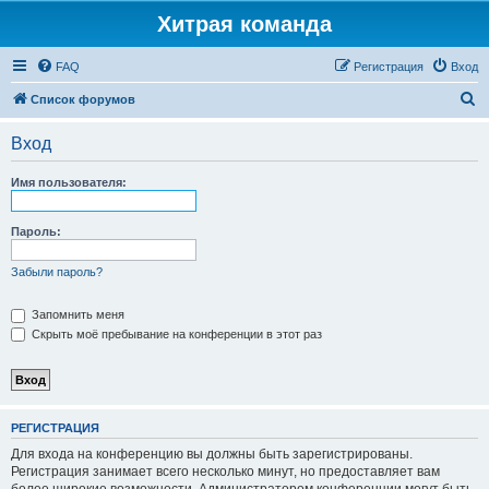
Хитрая команда
FAQ
Регистрация
Вход
П
Список форумов
о
Вход
и
с
Имя пользователя:
к
Пароль:
Забыли пароль?
Запомнить меня
Скрыть моё пребывание на конференции в этот раз
РЕГИСТРАЦИЯ
Для входа на конференцию вы должны быть зарегистрированы.
Регистрация занимает всего несколько минут, но предоставляет вам
более широкие возможности. Администратором конференции могут быть