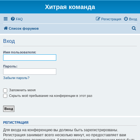
Хитрая команда
FAQ
Регистрация
Вход
П
Список форумов
о
Вход
и
с
Имя пользователя:
к
Пароль:
Забыли пароль?
Запомнить меня
Скрыть моё пребывание на конференции в этот раз
РЕГИСТРАЦИЯ
Для входа на конференцию вы должны быть зарегистрированы.
Регистрация занимает всего несколько минут, но предоставляет вам
более широкие возможности. Администратором конференции могут быть